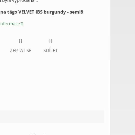
a byla vyprodána…
na tágo VELVET IBS burgundy - semiš
 informace
ZEPTAT SE
SDÍLET