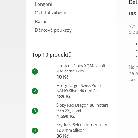
Det
Longoni
Ostatní zábava
IBS
Bazar
Vyni
Dárkové poukazy
dlou
Top 10 produktů
Hroty na šipky XQMax soft
Na m
2BA černé 12ks
na p
10 Kč
zasc
Hroty Target Swiss Point
NANO Silver 40 mm 3 ks
189 Kč
Šipky Red Dragon Bullhitters
90% 23g steel
1 590 Kč
Krytka vršek LONGONI 11,5 -
12,8 mm Silicon
36 Kč