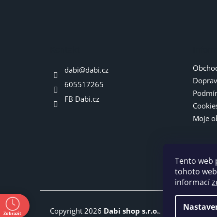
á
p
a
t
Kontakt
Infor
í
Obchod
dabi
@
dabi.cz
Doprav
605517265
Podmín
FB Dabi.cz
Cookie
Moje o
Tento web 
tohoto webu
informací
z
ě
Nastave
Copyright 2026
Dabi shop s.r.o.
. Všechna práva 
Zobrazit