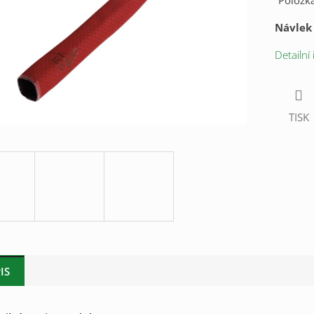
Položk
Návlek 
Detailní
TISK
IS