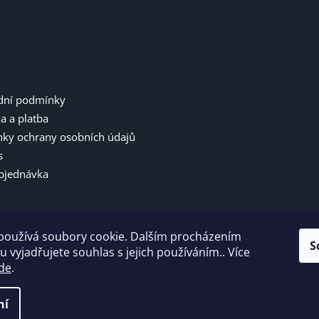
mace pro vás
ní podmínky
a a platba
ky ochrany osobních údajů
s
bjednávka
používá soubory cookie. Dalším procházením
S
 vyjadřujete souhlas s jejich používáním.. Více
de
.
ní
vyhrazena.