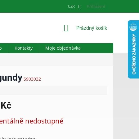
CZK
Přihlášení
NÁKUPNÍ
Prázdný košík
KOŠÍK
b
Kontakty
Moje objednávka
rgundy
5903032
 Kč
ntálně nedostupné