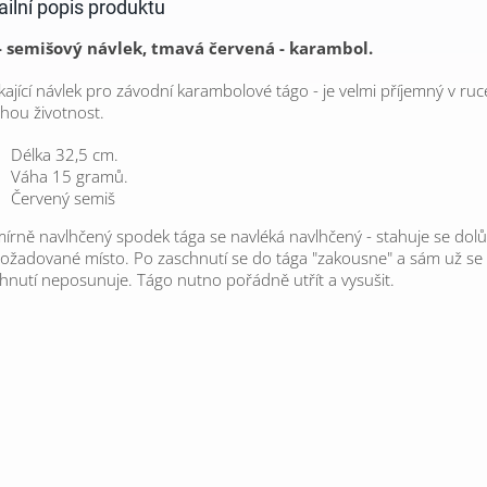
ailní popis produktu
 - semišový návlek, tmavá červená - karambol.
kající návlek pro závodní karambolové tágo - je velmi příjemný v ru
hou životnost.
Délka 32,5 cm.
Váha 15 gramů.
Červený semiš
írně navlhčený spodek tága se navléká navlhčený - stahuje se dol
ožadované místo. Po zaschnutí se do tága "zakousne" a sám už se
hnutí neposunuje. Tágo nutno pořádně utřít a vysušit.