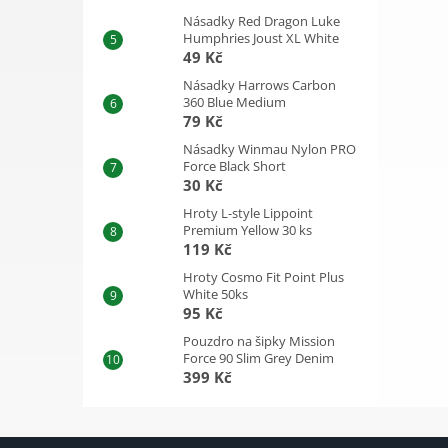
Násadky Red Dragon Luke
Humphries Joust XL White
49 Kč
Násadky Harrows Carbon
360 Blue Medium
79 Kč
Násadky Winmau Nylon PRO
Force Black Short
30 Kč
Hroty L-style Lippoint
Premium Yellow 30 ks
119 Kč
Hroty Cosmo Fit Point Plus
White 50ks
95 Kč
Pouzdro na šipky Mission
Force 90 Slim Grey Denim
399 Kč
Z