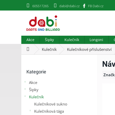
Přejít
605517265
dabi@dabi.cz
FB Dabi.cz
na
obsah
Akce
Šipky
Kulečník
Longoni
Domů
Kulečník
Kulečníkové příslušenství
P
Náv
o
Přeskočit
s
Kategorie
kategorie
t
Značk
r
Akce
a
Šipky
n
n
Kulečník
í
Kulečníkové sukno
p
Kulečníková tága
a