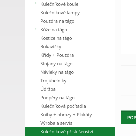
Kulečníkové koule
n
e
Kulečníkové lampy
l
Pouzdra na tágo
Kůže na tágo
Kostice na tágo
Rukavičky
Křídy + Pouzdra
Stojany na tágo
Návleky na tágo
Trojúhelníky
Údržba
Podpěry na tágo
Kulečníková počítadla
Knihy + obrazy + Plakáty
POP
Výroba a servis
Kulečníkové příslušenství