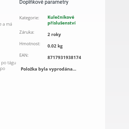
Doplňkové parametry
Kulečníkové
Kategorie
:
příslušenství
ce a má
Záruka
:
2 roky
Hmotnost
:
0.02 kg
EAN
:
8717931938174
ů po tágu
 po
Položka byla vyprodána…