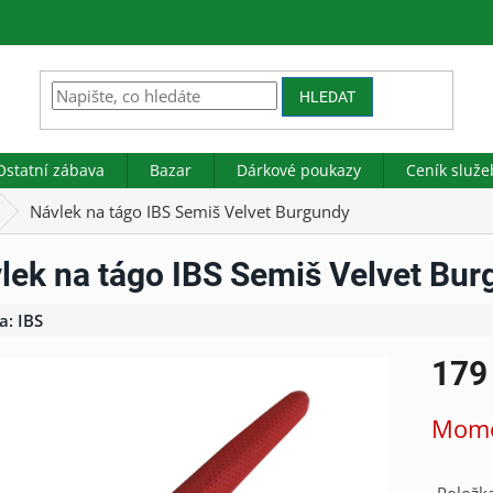
HLEDAT
Ostatní zábava
Bazar
Dárkové poukazy
Ceník služe
Návlek na tágo IBS Semiš Velvet Burgundy
lek na tágo IBS Semiš Velvet Bu
a:
IBS
179
Měrná
Mome
cena: