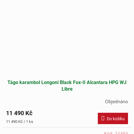
Tágo karambol Longoni Black Fox-II Alcantara HPG WJ
Libre
Objednáno
11 490 Kč
Do košíku
Měrná
11 490 Kč / 1 ks
cena:
Kód:
24393