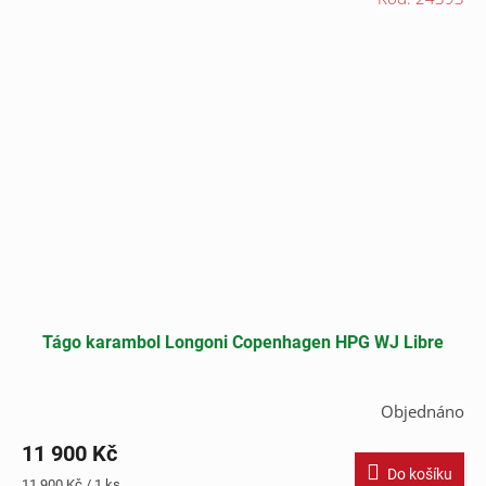
Tágo karambol Longoni Copenhagen HPG WJ Libre
Objednáno
11 900 Kč
Do košíku
Měrná
11 900 Kč / 1 ks