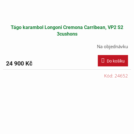
Tágo karambol Longoni Cremona Carribean, VP2 S2
3cushons
Na objednávku
Do košíku
24 900 Kč
Kód:
24652