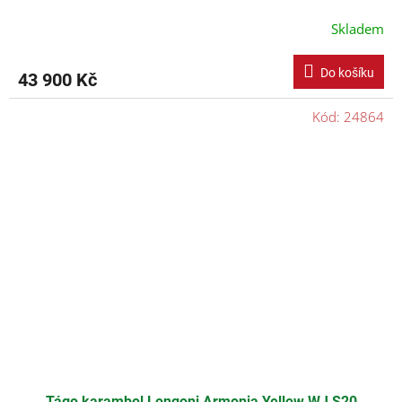
Skladem
Do košíku
43 900 Kč
Kód:
24864
Tágo karambol Longoni Armonia Yellow WJ S20