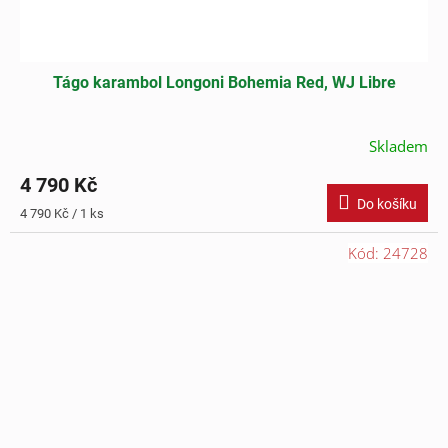
Tágo karambol Longoni Bohemia Red, WJ Libre
Skladem
4 790 Kč
Do košíku
Měrná
4 790 Kč / 1 ks
cena:
Kód:
24728