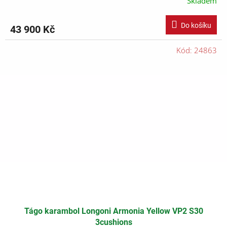
Skladem
Do košíku
43 900 Kč
Kód:
24863
Tágo karambol Longoni Armonia Yellow VP2 S30
3cushions