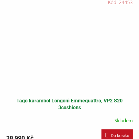
Kód:
24453
Tágo karambol Longoni Emmequattro, VP2 S20
3cushions
Skladem
Do košíku
38 990 Kč