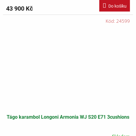
Do košíku
43 900 Kč
Kód:
24599
Tágo karambol Longoni Armonia WJ S20 E71 3cushions