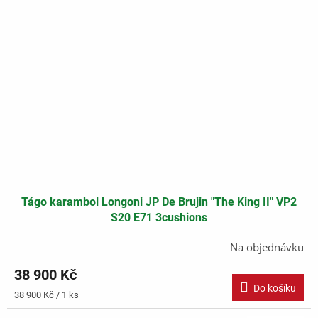
Tágo karambol Longoni JP De Brujin "The King II" VP2
S20 E71 3cushions
Na objednávku
38 900 Kč
Do košíku
Měrná
38 900 Kč / 1 ks
cena: