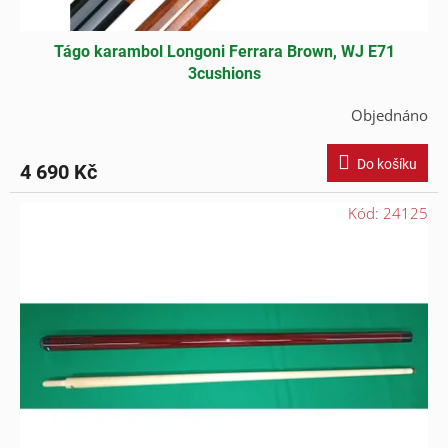
Tágo karambol Longoni Ferrara Brown, WJ E71
3cushions
Objednáno
Do košíku
4 690 Kč
Kód:
24125