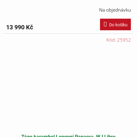
Na objednávku
Do košíku
13 990 Kč
Kód:
25952
Tágo karambol Longoni Panarea, WJ Libre