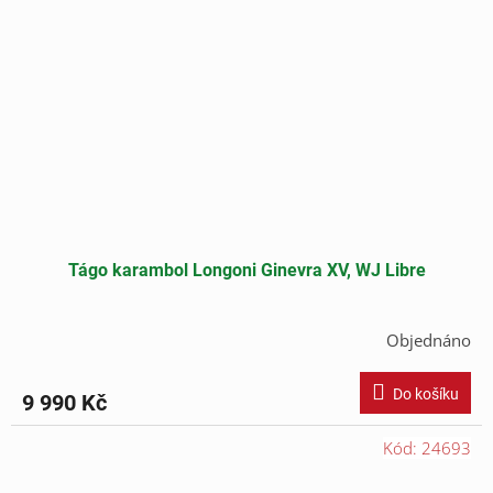
Tágo karambol Longoni Ginevra XV, WJ Libre
Objednáno
Do košíku
9 990 Kč
Kód:
24693