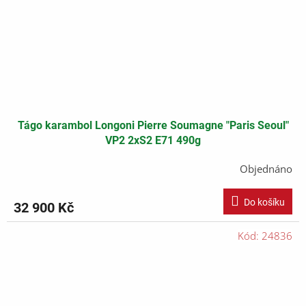
Tágo karambol Longoni Pierre Soumagne "Paris Seoul"
VP2 2xS2 E71 490g
Objednáno
Do košíku
32 900 Kč
Kód:
24836