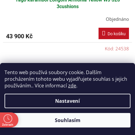
3cushions
Objednáno
Do košíku
43 900 Kč
Kód:
24538
Tento web používá soubory cookie. Dalším
procházením tohoto webu vyjadřujete souhlas s jejich
používáním.. Více informací
zde
.
Nastavení
ě
Souhlasím
Zobrazit
a