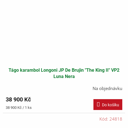
Tágo karambol Longoni JP De Brujin "The King II" VP2
Luna Nera
Na objednávku
38 900 Kč
Do košíku
Měrná
38 900 Kč / 1 ks
cena:
Kód:
24818