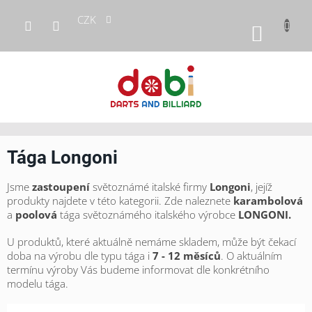
Přejít
CZK
na
NÁKUP
obsah
KOŠÍK
Tága Longoni
Jsme
zastoupení
světoznámé italské firmy
Longoni
, jejíž
produkty najdete v této kategorii. Zde naleznete
karambolová
a
poolová
tága světoznámého italského výrobce
LONGONI.
U produktů, které aktuálně nemáme skladem, může být čekací
doba na výrobu dle typu tága i
7 - 12 měsíců
. O aktuálním
termínu výroby Vás budeme informovat dle konkrétního
modelu tága.
Ř