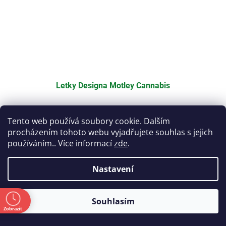
Letky Designa Motley Cannabis
Skladem
Tento web používá soubory cookie. Dalším
procházením tohoto webu vyjadřujete souhlas s jejich
25 Kč
používáním.. Více informací
zde
.
Do košíku
Měrná
25 Kč / 1 ks
cena:
Nastavení
Kód:
F4373
ě
Souhlasím
Zobrazit
a