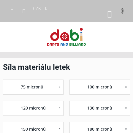
Přejít
CZK
na
NÁKUP
obsah
KOŠÍK
Síla materiálu letek
75 micronů
100 micronů
120 micronů
130 micronů
150 micronů
180 micronů