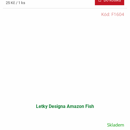
Do košíku
Měrná
25 Kč / 1 ks
cena:
Kód:
F1604
Letky Designa Amazon Fish
Skladem