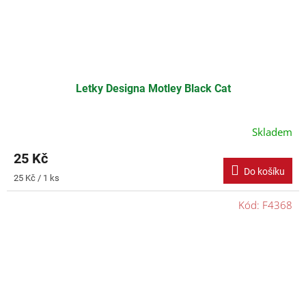
Letky Designa Motley Black Cat
Skladem
25 Kč
Do košíku
Měrná
25 Kč / 1 ks
cena:
Kód:
F4368