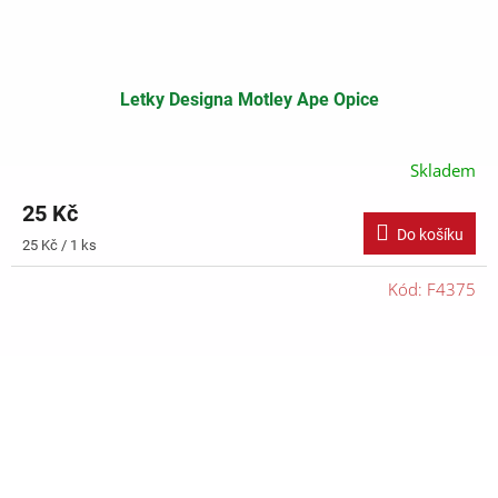
Letky Designa Motley Ape Opice
Skladem
25 Kč
Do košíku
Měrná
25 Kč / 1 ks
cena:
Kód:
F4375