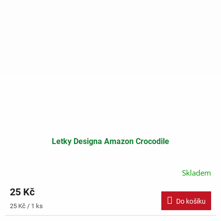
Letky Designa Amazon Crocodile
Skladem
25 Kč
Do košíku
Měrná
25 Kč / 1 ks
cena: