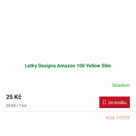
Letky Designa Amazon 100 Yellow Slim
Skladem
25 Kč
Do košíku
Měrná
25 Kč / 1 ks
cena:
Kód:
F0959