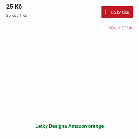
25 Kč
Do košíku
Měrná
25 Kč / 1 ks
cena:
Kód:
F0196
Letky Designa Amazon orange