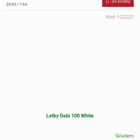
Do košíku
Měrná
25 Kč / 1 ks
cena:
Kód:
F22222
Letky Dabi 100 White
Skladem