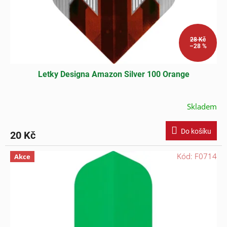
u
k
t
ů
28 Kč
–28 %
Letky Designa Amazon Silver 100 Orange
Skladem
Do košíku
20 Kč
Kód:
F0714
Akce