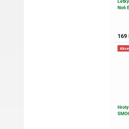
Letky
No6 
169
Akce
Hroty
SMOO