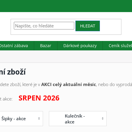
HLEDAT
Ostatní zábava
Bazar
Dárkové poukazy
Ceník služe
í zboží
dete zboží, které je v
AKCI
celý aktuální měsíc
,
nebo do vyprodá
SRPEN 2026
t akce:
Kulečník -
Šipky - akce
akce