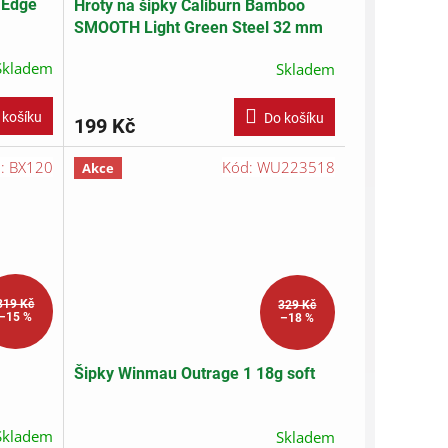
n Edge
Hroty na šipky Caliburn Bamboo
SMOOTH Light Green Steel 32 mm
Skladem
Skladem
 košíku
Do košíku
199 Kč
d:
BX120
Kód:
WU223518
Akce
319 Kč
329 Kč
–15 %
–18 %
Šipky Winmau Outrage 1 18g soft
Skladem
Skladem