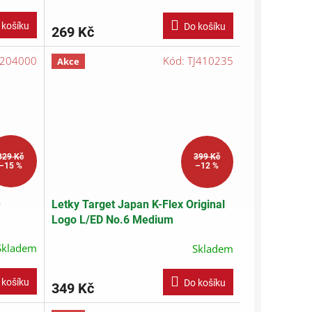
 košíku
Do košíku
269 Kč
3204000
Kód:
TJ410235
Akce
329 Kč
399 Kč
–15 %
–12 %
e
Letky Target Japan K-Flex Original
Logo L/ED No.6 Medium
Skladem
Skladem
 košíku
Do košíku
349 Kč