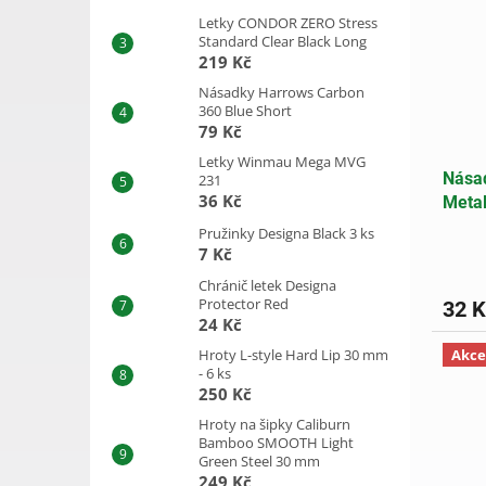
Letky CONDOR ZERO Stress
Standard Clear Black Long
219 Kč
Násadky Harrows Carbon
360 Blue Short
79 Kč
Letky Winmau Mega MVG
Nása
231
36 Kč
Metal
Pružinky Designa Black 3 ks
7 Kč
Chránič letek Designa
Protector Red
32 K
24 Kč
Hroty L-style Hard Lip 30 mm
Akce
- 6 ks
250 Kč
Hroty na šipky Caliburn
Bamboo SMOOTH Light
Green Steel 30 mm
249 Kč