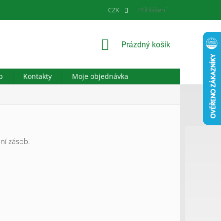
CZK
Přihlášení
NÁKUPNÍ
Prázdný košík
KOŠÍK
b
Kontakty
Moje objednávka
ní zásob.