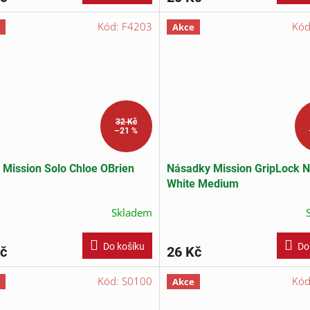
Kód:
F4203
Kó
Akce
32 Kč
–21 %
 Mission Solo Chloe OBrien
Násadky Mission GripLock N
White Medium
Skladem
Do košíku
Do
č
26 Kč
Kód:
S0100
Kó
Akce