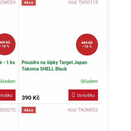
AOM054
Kód:
TJ450118
Akce
469 Kč
469 Kč
–16 %
–16 %
 - 1 ks
Pouzdro na šipky Target Japan
Takoma SHELL Black
Skladem
Skladem
 košíku
Do košíku
390 Kč
500070
Kód:
TAOM052
Akce