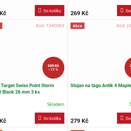
Do košíku
Do
 Kč
269 Kč
Kód:
T340083
Kód:
J
Akce
339 Kč
–17 %
 Target Swiss Point Storm
Stojan na tágo Antik 4 Mapl
 Black 26 mm 3 ks
Skladem
Do košíku
Do
 Kč
279 Kč