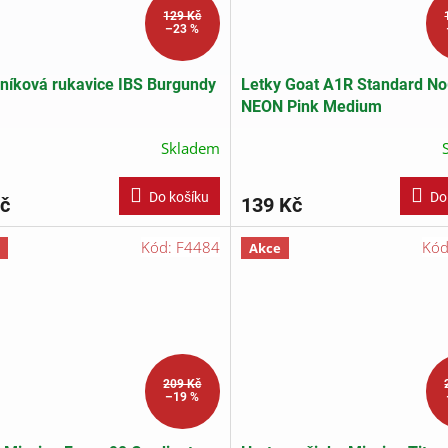
129 Kč
–23 %
níková rukavice IBS Burgundy
Letky Goat A1R Standard N
NEON Pink Medium
Skladem
Do košíku
Do
č
139 Kč
Kód:
F4484
Kó
Akce
209 Kč
–19 %