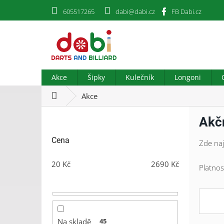
Přejít
605517265
dabi@dabi.cz
FB Dabi.cz
na
obsah
Akce
Šipky
Kulečník
Longoni
Domů
Akce
P
Akčn
o
s
Cena
Zde naj
t
r
20
Kč
2690
Kč
a
Platnos
n
n
í
p
a
Na skladě
45