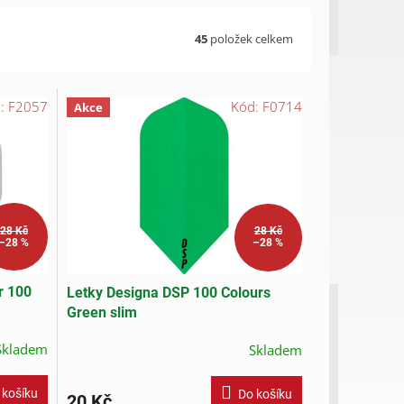
45
položek celkem
d:
F2057
Kód:
F0714
Akce
28 Kč
28 Kč
–28 %
–28 %
r 100
Letky Designa DSP 100 Colours
Green slim
Skladem
Skladem
 košíku
Do košíku
20 Kč