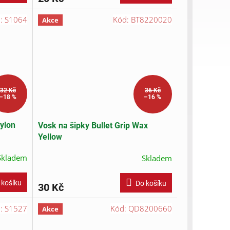
d:
S1064
Kód:
BT8220020
Akce
32 Kč
36 Kč
–18 %
–16 %
ylon
Vosk na šipky Bullet Grip Wax
Yellow
Skladem
Skladem
 košíku
Do košíku
30 Kč
d:
S1527
Kód:
QD8200660
Akce