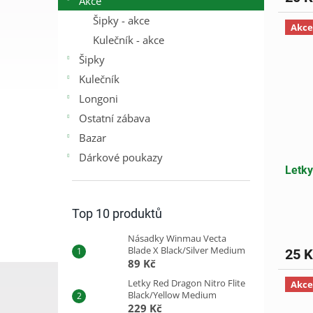
Akce
Šipky - akce
Akce
Kulečník - akce
Šipky
Kulečník
Longoni
Ostatní zábava
Bazar
Dárkové poukazy
Letky
Top 10 produktů
Násadky Winmau Vecta
Blade X Black/Silver Medium
25 K
89 Kč
Letky Red Dragon Nitro Flite
Akce
Black/Yellow Medium
229 Kč