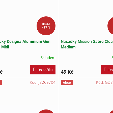
39 Kč
–17 %
dky Designa Aluminium Gun
Násadky Mission Sabre Clea
 Midi
Medium
Skladem
Do košíku
Do
č
49 Kč
Kód:
J3269704
Kód:
GD8
Akce