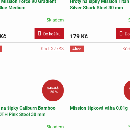
 Mission Force 90 Gradient
Hroty na šipky Mission Tita
Blue Medium
Silver Shark Steel 30 mm
Skladem
Do košíku
Do
 Kč
179 Kč
Kód:
X2788
Kó
Akce
249 Kč
–20 %
 na šipky Caliburn Bamboo
Mission šipková váha 0,01g
TH Pink Steel 30 mm
Skladem