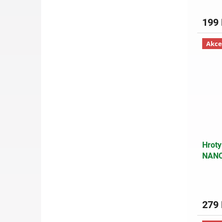
199
Akce
Hroty
NANO
279