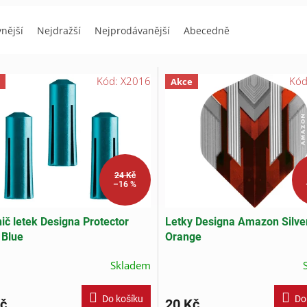
vnější
Nejdražší
Nejprodávanější
Abecedně
Kód:
X2016
Kó
Akce
24 Kč
–16 %
ič letek Designa Protector
Letky Designa Amazon Silve
 Blue
Orange
Skladem
Do košíku
Do
č
20 Kč