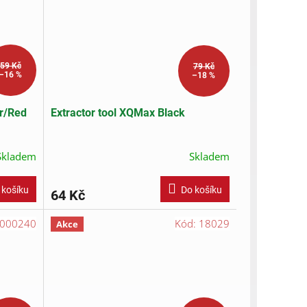
59 Kč
79 Kč
–16 %
–18 %
r/Red
Extractor tool XQMax Black
Skladem
Skladem
 košíku
Do košíku
64 Kč
000240
Kód:
18029
Akce