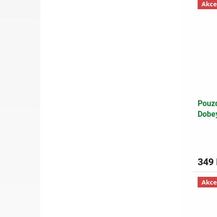
Akce
Pouzd
Dobe
349
Akce