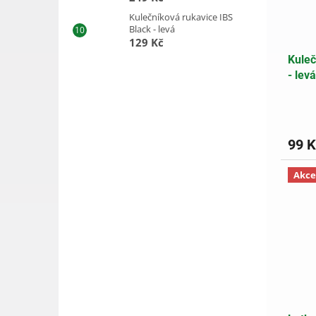
Kulečníková rukavice IBS
Black - levá
129 Kč
Kuleč
- levá
99 K
Akce