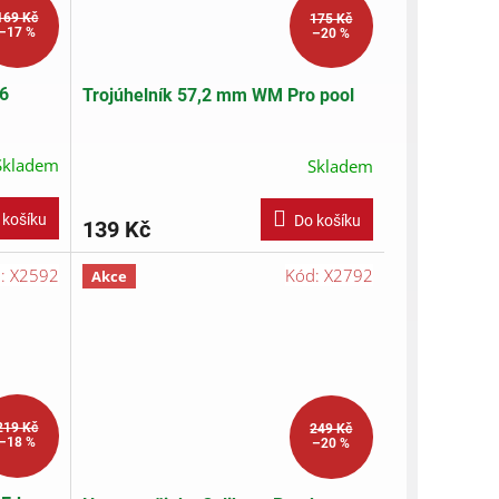
169 Kč
175 Kč
–17 %
–20 %
o6
Trojúhelník 57,2 mm WM Pro pool
Skladem
Skladem
 košíku
Do košíku
139 Kč
d:
X2592
Kód:
X2792
Akce
219 Kč
249 Kč
–18 %
–20 %