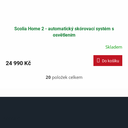
Scolia Home 2 - automatický skórovací systém s
osvětlením
Skladem
Do košíku
24 990 Kč
20
položek celkem
O
v
l
á
Z
d
á
a
p
c
í
a
Kontakt
p
t