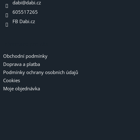
r
dabi
@
dabi.cz
í
v
605517265
k
y
FB Dabi.cz
v
ý
p
i
Informace pro vás
s
u
Obchodní podmínky
Doprava a platba
Podmínky ochrany osobních údajů
Cookies
Moje objednávka