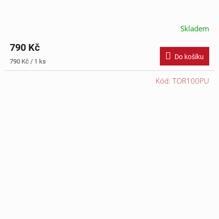
Skladem
790 Kč
Do košíku
Měrná
790 Kč / 1 ks
cena:
Kód:
TOR100PU