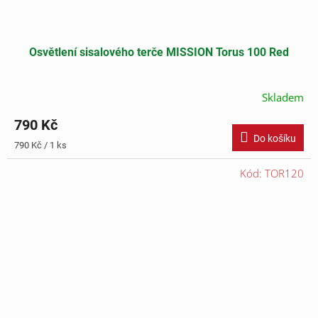
Osvětlení sisalového terče MISSION Torus 100 Red
Skladem
790 Kč
Do košíku
Měrná
790 Kč / 1 ks
cena:
Kód:
TOR120