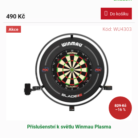
Do košíku
490 Kč
Kód:
WU4303
Akce
829 Kč
–16 %
Příslušenství k světlu Winmau Plasma