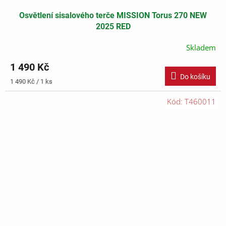
Osvětlení sisalového terče MISSION Torus 270 NEW
2025 RED
Skladem
1 490 Kč
Do košíku
Měrná
1 490 Kč / 1 ks
cena:
Kód:
T460011