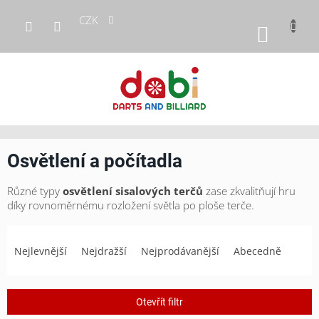
Přejít
CZK
na
NÁKUP
obsah
KOŠÍK
Osvětlení a počítadla
Různé typy
osvětlení sisalových terčů
zase zkvalitňují hru
díky rovnoměrnému rozložení světla po ploše terče.
Ř
a
Nejlevnější
Nejdražší
Nejprodávanější
Abecedně
z
e
n
Otevřít filtr
í