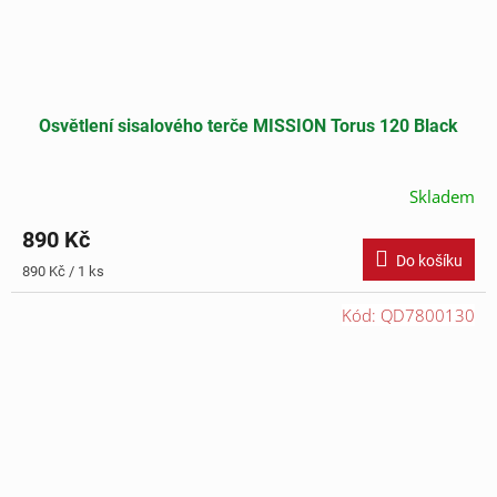
Osvětlení sisalového terče MISSION Torus 120 Black
Skladem
890 Kč
Do košíku
Měrná
890 Kč / 1 ks
cena:
Kód:
QD7800130