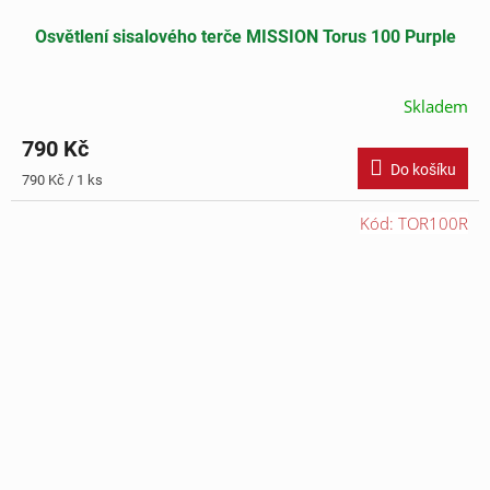
Osvětlení sisalového terče MISSION Torus 100 Purple
Skladem
790 Kč
Do košíku
Měrná
790 Kč / 1 ks
cena:
Kód:
TOR100R