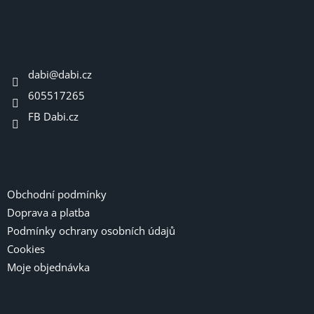
d
á
a
p
c
í
a
Kontakt
p
t
r
dabi
@
dabi.cz
í
v
605517265
k
y
FB Dabi.cz
v
ý
p
i
Informace pro vás
s
u
Obchodní podmínky
Doprava a platba
Podmínky ochrany osobních údajů
Cookies
Moje objednávka