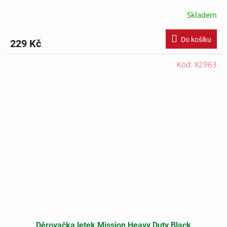
Skladem
Do košíku
229 Kč
Kód:
X2963
Děrovačka letek Mission Heavy Duty Black