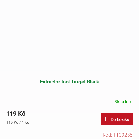
Extractor tool Target Black
Skladem
119 Kč
Do košíku
Měrná
119 Kč / 1 ks
cena:
Kód:
T109285