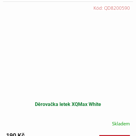
cena:
Kód:
QD8200590
Děrovačka letek XQMax White
Skladem
190 Kč