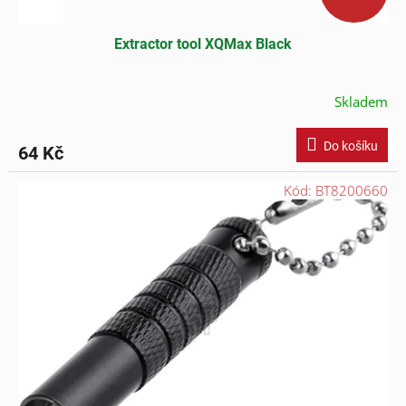
Extractor tool XQMax Black
Skladem
Do košíku
64 Kč
Kód:
BT8200660