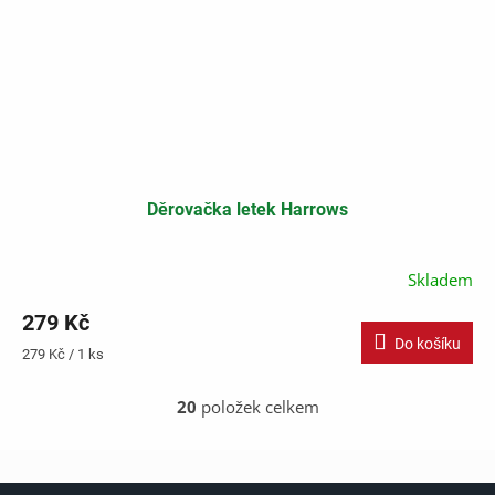
Děrovačka letek Harrows
Skladem
279 Kč
Do košíku
Měrná
279 Kč / 1 ks
cena:
20
položek celkem
O
v
l
á
Z