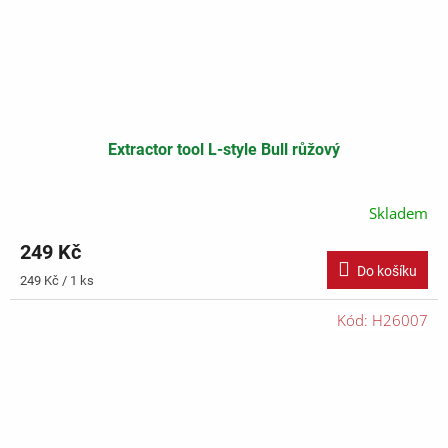
Extractor tool L-style Bull růžový
Skladem
249 Kč
Do košíku
Měrná
249 Kč / 1 ks
cena:
Kód:
H26007