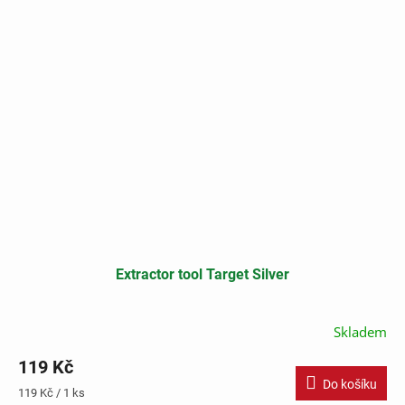
Extractor tool Target Silver
Skladem
119 Kč
Do košíku
Měrná
119 Kč / 1 ks