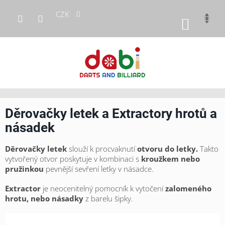
Přejít
CZK
na
NÁKUP
obsah
KOŠÍK
Děrovačky letek a Extractory hrotů a
násadek
Děrovačky letek
slouží k procvaknutí
otvoru do letky.
Takto
vytvořený otvor poskytuje v kombinaci s
kroužkem nebo
pružinkou
pevnější sevření letky v násadce.
Extractor
je neocenitelný pomocník k vytočení
zalomeného
hrotu, nebo násadky
z barelu šipky.
Ř