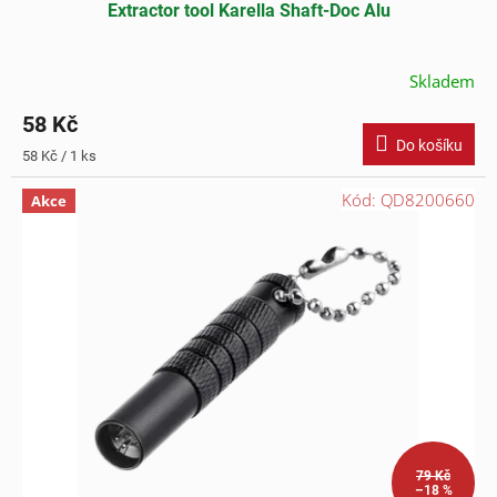
Extractor tool Karella Shaft-Doc Alu
Skladem
58 Kč
Do košíku
Měrná
58 Kč / 1 ks
cena:
Kód:
QD8200660
Akce
79 Kč
–18 %