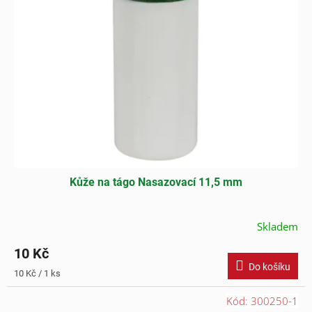
Kůže na tágo Nasazovací 11,5 mm
Skladem
10 Kč
Do košíku
Měrná
10 Kč / 1 ks
cena:
Kód:
300250-1