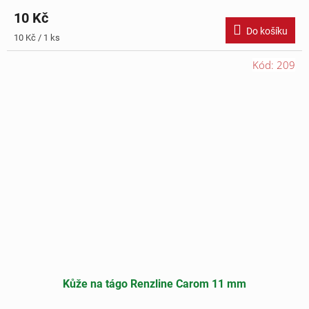
10 Kč
Do košíku
Měrná
10 Kč / 1 ks
cena:
Kód:
209
Kůže na tágo Renzline Carom 11 mm