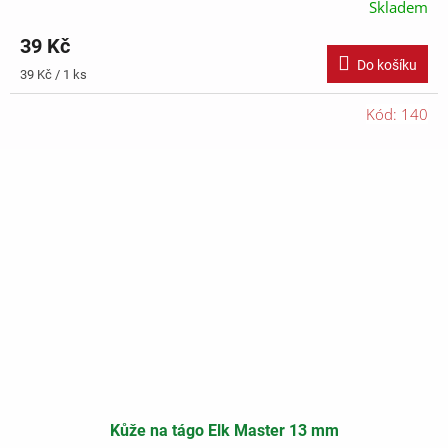
Skladem
39 Kč
Do košíku
Měrná
39 Kč / 1 ks
cena:
Kód:
140
Kůže na tágo Elk Master 13 mm