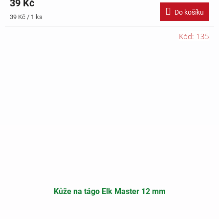
39 Kč
Do košíku
Měrná
39 Kč / 1 ks
cena:
Kód:
135
Kůže na tágo Elk Master 12 mm