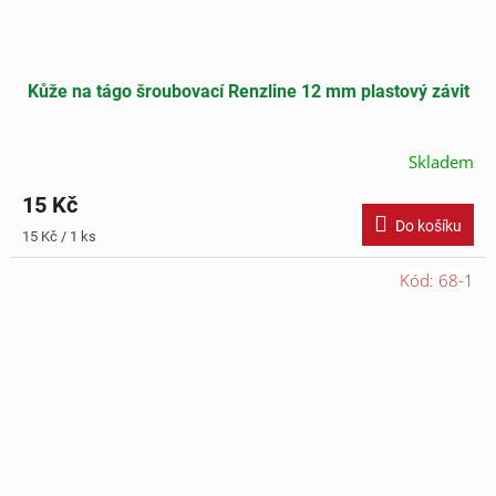
Kůže na tágo šroubovací Renzline 12 mm plastový závit
Skladem
15 Kč
Do košíku
Měrná
15 Kč / 1 ks
cena:
Kód:
68-1