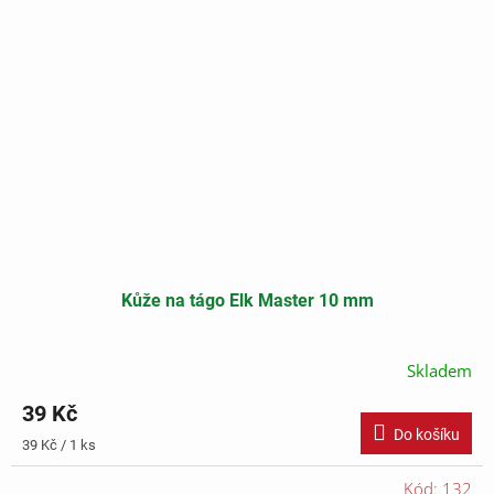
Kůže na tágo Elk Master 10 mm
Skladem
39 Kč
Do košíku
Měrná
39 Kč / 1 ks
cena:
Kód:
132