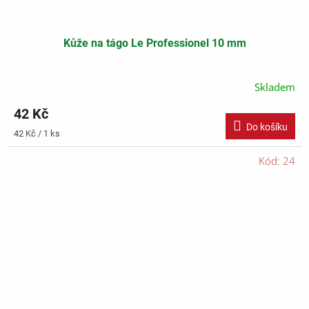
Kůže na tágo Le Professionel 10 mm
Skladem
42 Kč
Do košíku
Měrná
42 Kč / 1 ks
cena:
Kód:
24