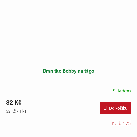
Drsnítko Bobby na tágo
Skladem
32 Kč
Do košíku
Měrná
32 Kč / 1 ks
cena:
Kód:
175