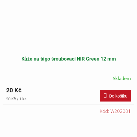
Kůže na tágo šroubovací NIR Green 12 mm
Skladem
20 Kč
Do košíku
Měrná
20 Kč / 1 ks
cena:
Kód:
W202001