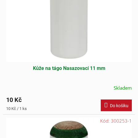
Kůže na tágo Nasazovací 11 mm
Skladem
10 Kč
Do košíku
Měrná
10 Kč / 1 ks
cena:
Kód:
300253-1