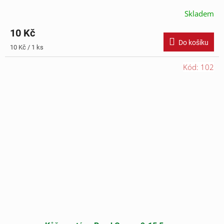
Skladem
10 Kč
Do košíku
Měrná
10 Kč / 1 ks
cena:
Kód:
102