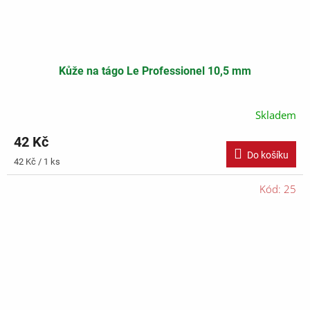
Kůže na tágo Le Professionel 10,5 mm
Skladem
42 Kč
Do košíku
Měrná
42 Kč / 1 ks
cena:
Kód:
25