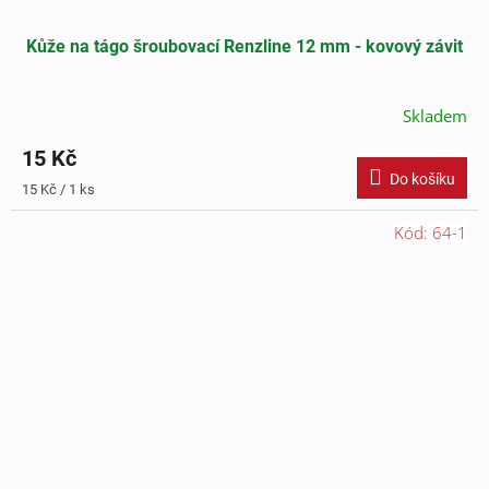
Kůže na tágo šroubovací Renzline 12 mm - kovový závit
Skladem
15 Kč
Do košíku
Měrná
15 Kč / 1 ks
cena:
Kód:
64-1