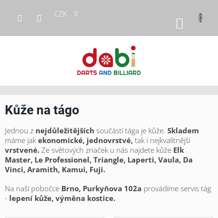
Přejít
CZK
na
NÁKUP
obsah
KOŠÍK
Kůže na tágo
Jednou z
nejdůležitějších
součástí tága je kůže.
Skladem
máme jak
ekonomické, jednovrstvé,
tak i nejkvalitnější
vrstvené.
Ze světových značek u nás najdete kůže
Elk
Master, Le Professionel, Triangle, Laperti, Vaula, Da
Vinci, Aramith, Kamui, Fuji.
Na naší pobočce
Brno, Purkyňova 102a
provádíme servis tág
-
lepení kůže, výměna kostice.