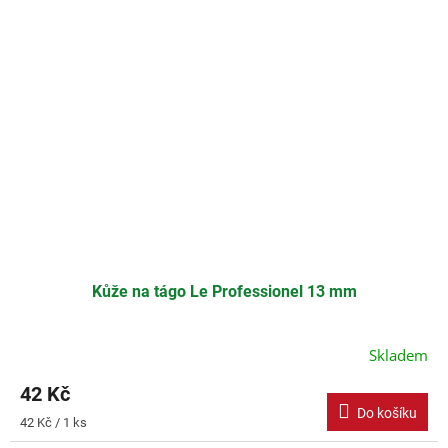
Kůže na tágo Le Professionel 13 mm
Skladem
42 Kč
Do košíku
Měrná
42 Kč / 1 ks
cena: