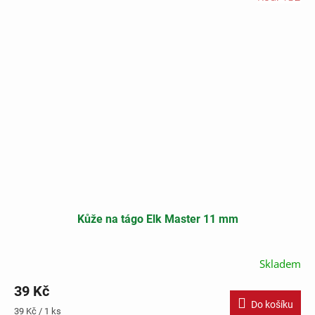
Kůže na tágo Elk Master 11 mm
Skladem
39 Kč
Do košíku
Měrná
39 Kč / 1 ks