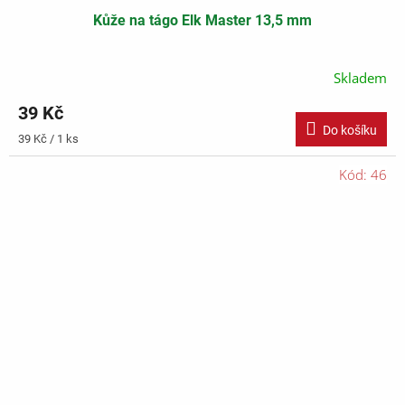
Kůže na tágo Elk Master 13,5 mm
Skladem
39 Kč
Do košíku
Měrná
39 Kč / 1 ks
cena:
Kód:
46