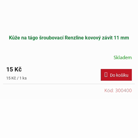
Kůže na tágo šroubovací Renzline kovový závit 11 mm
Skladem
15 Kč
Do košíku
Měrná
15 Kč / 1 ks
cena:
Kód:
300400