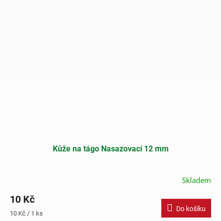
Kůže na tágo Nasazovací 12 mm
Skladem
10 Kč
Do košíku
Měrná
10 Kč / 1 ks