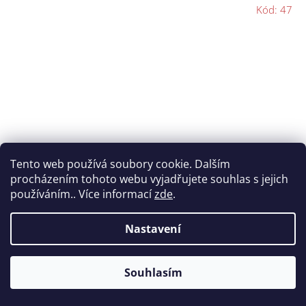
Kód:
47
Tento web používá soubory cookie. Dalším
procházením tohoto webu vyjadřujete souhlas s jejich
používáním.. Více informací
zde
.
Kůže na tágo Le Professionel 13,5 mm
Nastavení
Skladem
Souhlasím
42 Kč