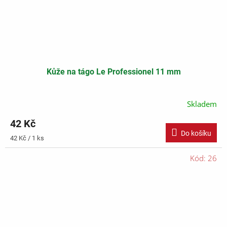
Kůže na tágo Le Professionel 11 mm
Skladem
42 Kč
Do košíku
Měrná
42 Kč / 1 ks
cena:
Kód:
26