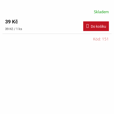
Skladem
39 Kč
Do košíku
Měrná
39 Kč / 1 ks
cena:
Kód:
151