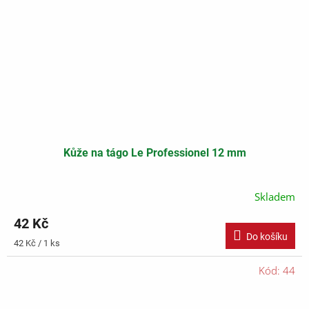
Kůže na tágo Le Professionel 12 mm
Skladem
42 Kč
Do košíku
Měrná
42 Kč / 1 ks
cena:
Kód:
44