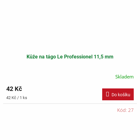
Kůže na tágo Le Professionel 11,5 mm
Skladem
42 Kč
Do košíku
Měrná
42 Kč / 1 ks
cena:
Kód:
27