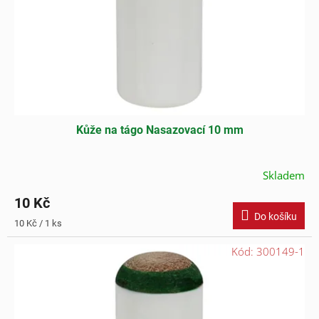
o
d
u
k
t
ů
Kůže na tágo Nasazovací 10 mm
Skladem
10 Kč
Do košíku
Měrná
10 Kč / 1 ks
cena:
Kód:
300149-1