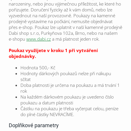
narozeniny, nebo jinou výjimečnou příležitost, ke které ho
pořizujete.
Doručení fyzicky až k vám domů, nebo lze
vyzvednout na naší provozovně. Poukazy na kamenné
prodejně vystavíme na počkání, nemusíte objednávat
přes e-shop. Poukaz lze uplatnit v naší kamenné prodejně
Dabi shop s.r.o, Purkyňova 102a, Brno, nebo na našem
e-shopu
www.dabi.cz
a má platnost jeden rok.
Poukaz využijete v kroku 1 při vytváření
objednávky.
Hodnota 500,- Kč
Hodnoty dárkových poukazů nelze při nákupu
sčítat
Doba platnosti je určena na poukazu a má trvání 1
rok
Na každém dárkovém poukazu je uvedeno číslo
poukazu a datum platnosti
Částku na poukazu je třeba vyčerpat celou, peníze
do plné částky NEVRACÍME.
Doplňkové parametry