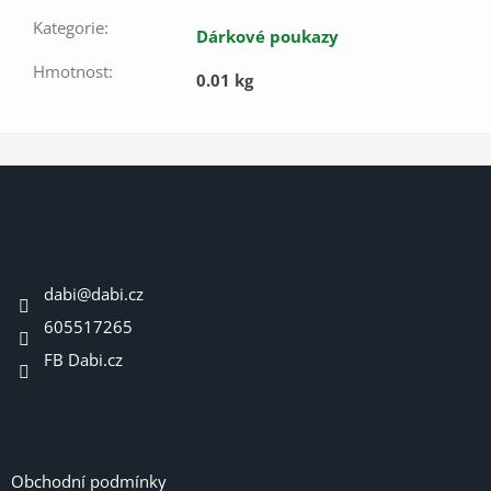
Kategorie
:
Dárkové poukazy
Hmotnost
:
0.01 kg
Z
á
p
a
Kontakt
t
dabi
@
dabi.cz
í
605517265
FB Dabi.cz
Informace pro vás
Obchodní podmínky