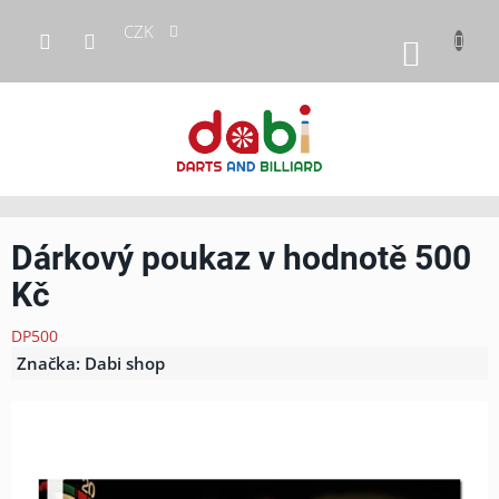
Přejít
CZK
na
NÁKUP
obsah
KOŠÍK
Dárkový poukaz v hodnotě 500
Kč
DP500
Značka:
Dabi shop