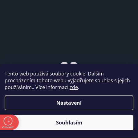
Tento web používá soubory cookie. Dalším
procházením tohoto webu vyjadřujete souhlas s jejich
používáním.. Více informací
zde
.
Vytvořil Shoptet
Nastavení
Copyright 2026
Dabi shop s.r.o.
. Všechna práva
ě
Souhlasím
vyhrazena.
Zobrazit
a