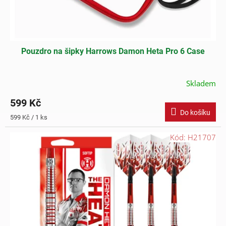
t
ů
Pouzdro na šipky Harrows Damon Heta Pro 6 Case
Skladem
599 Kč
Do košíku
Měrná
599 Kč / 1 ks
cena:
Kód:
H21707