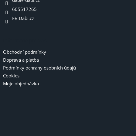
í
v
605517265
k
y
FB Dabi.cz
v
ý
p
i
Informace pro vás
s
u
Obchodní podmínky
Doprava a platba
Podmínky ochrany osobních údajů
Cookies
Moje objednávka