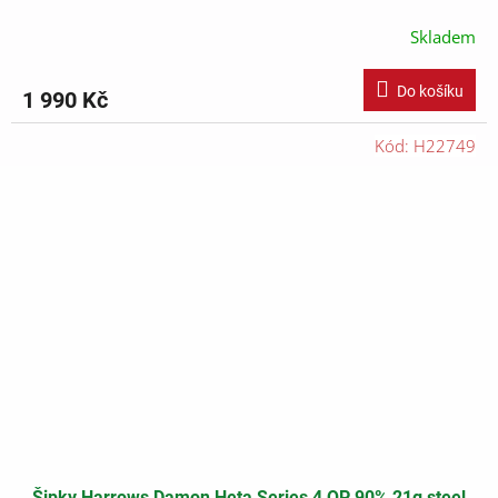
Skladem
Do košíku
1 990 Kč
Kód:
H22749
Šipky Harrows Damon Heta Series 4 QP 90% 21g steel