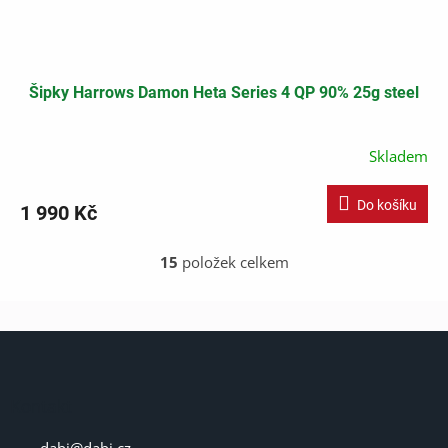
Šipky Harrows Damon Heta Series 4 QP 90% 25g steel
Skladem
Do košíku
1 990 Kč
15
položek celkem
O
v
l
á
Z
d
á
a
p
c
í
a
Kontakt
p
t
r
dabi
@
dabi.cz