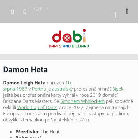
Přejít
CZK
na
NÁKUP
obsah
KOŠÍK
Damon Heta
Damon
Leigh
Heta
narozen
10.
srpna
1987
v
Perthu
je
australský
profesionální hráč
šipek
.
Ještě bez profesionální karty vyhrál v roce 2019 domácí
Brisbane Darts Masters. Se
Simonem Whitlockem
pak společně
ovládli
World Cup of Darts
v roce 2022. Zejména na turnajích
European Tour často předvádí originální nástupy na pódium,
obvykle s tematikou pořadatelského státu.
Přezdívka
: The Heat
Ruka
: pravá