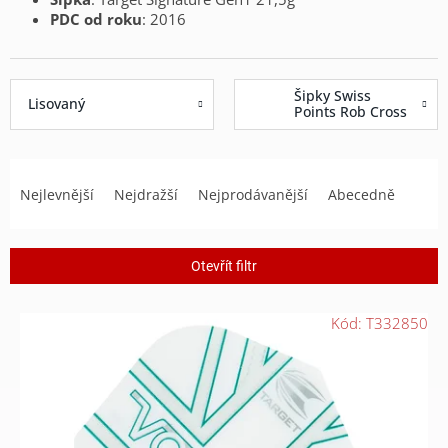
PDC od roku
: 2016
Šipky Swiss
Lisovaný
Points Rob Cross
Ř
a
Nejlevnější
Nejdražší
Nejprodávanější
Abecedně
z
e
n
Otevřít filtr
í
p
V
r
Kód:
T332850
ý
o
p
d
i
u
s
k
p
t
r