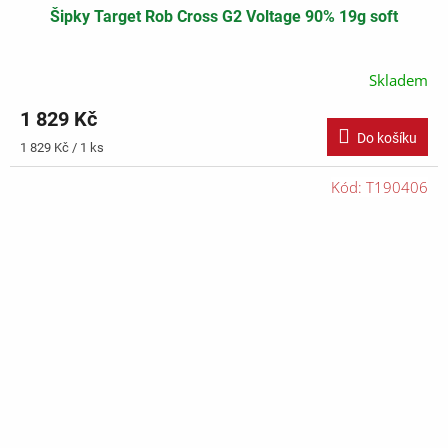
Šipky Target Rob Cross G2 Voltage 90% 19g soft
Skladem
1 829 Kč
Do košíku
Měrná
1 829 Kč / 1 ks
cena:
Kód:
T190406