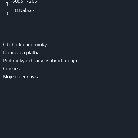
605517265
k
y
FB Dabi.cz
v
ý
p
i
Informace pro vás
s
u
Obchodní podmínky
Doprava a platba
Podmínky ochrany osobních údajů
Cookies
Moje objednávka