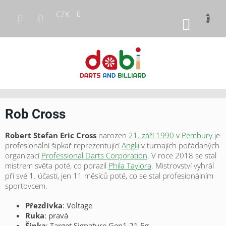
Přejít
CZK
na
NÁKUP
obsah
KOŠÍK
Rob Cross
Robert Stefan Eric Cross
narozen
21. září
1990
v
Pembury
je
profesionální šipkař reprezentující
Anglii
v turnajích pořádaných
organizací
Professional Darts Corporation
. V roce 2018 se stal
mistrem světa poté, co porazil
Phila Taylora
. Mistrovství vyhrál
při své 1. účasti, jen 11 měsíců poté, co se stal profesionálním
sportovcem.
Přezdívka
: Voltage
Ruka
: pravá
Šipka
: Target Signature Gen1 21,5g