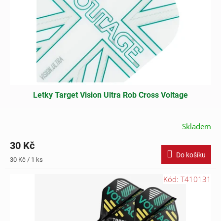
ů
o
d
u
k
t
ů
Letky Target Vision Ultra Rob Cross Voltage
Skladem
30 Kč
Do košíku
Měrná
30 Kč / 1 ks
cena:
Kód:
T410131