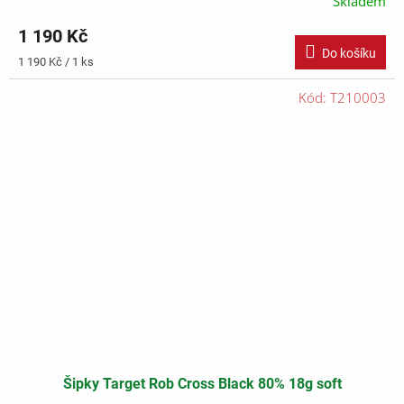
Skladem
1 190 Kč
Do košíku
Měrná
1 190 Kč / 1 ks
cena:
Kód:
T210003
Šipky Target Rob Cross Black 80% 18g soft