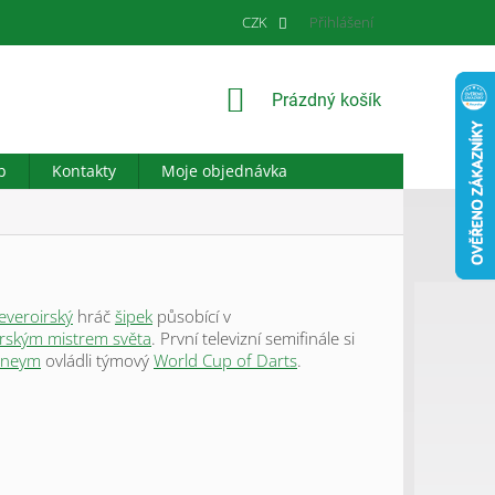
CZK
Přihlášení
NÁKUPNÍ
Prázdný košík
KOŠÍK
b
Kontakty
Moje objednávka
everoirský
hráč
šipek
působící v
orským mistrem světa
. První televizní semifinále si
rneym
ovládli týmový
World Cup of Darts
.