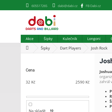
Přejít
605517265
dabi@dabi.cz
FB Dabi.cz
na
obsah
Akce
Šipky
Kulečník
Longoni
Domů
Šipky
Dart Players
Josh Rock
P
Jos
o
s
Cena
Joshua
t
organi
r
zahrál
32
Kč
2590
Kč
a
n
P
n
R
í
Š
p
P
a
Na skladě
10