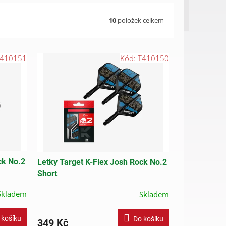
10
položek celkem
410151
Kód:
T410150
ck No.2
Letky Target K-Flex Josh Rock No.2
Short
Skladem
Skladem
 košíku
Do košíku
349 Kč