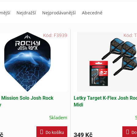
vnější
Nejdražší
Nejprodávanější
Abecedně
Kód:
F3939
Kód:
T
 Mission Solo Josh Rock
Letky Target K-Flex Josh Ro
y
Midi
Skladem
Do košíku
Do
č
349 Kč