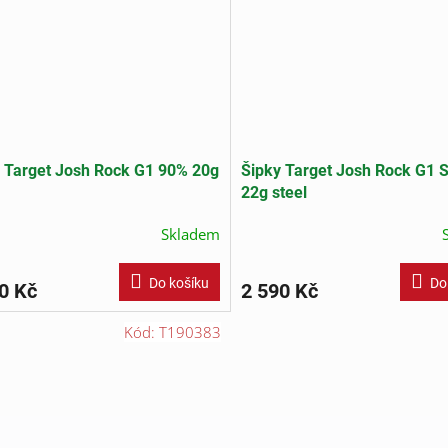
 Target Josh Rock G1 90% 20g
Šipky Target Josh Rock G1 
22g steel
Skladem
Do košíku
Do
0 Kč
2 590 Kč
Kód:
T190383