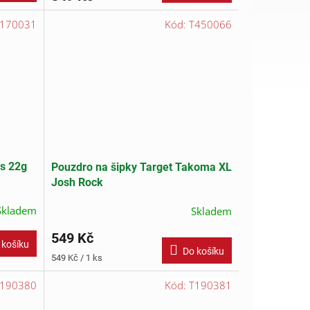
170031
Kód:
T450066
ss 22g
Pouzdro na šipky Target Takoma XL
Josh Rock
Skladem
Skladem
549 Kč
 košíku
Do košíku
Měrná
549 Kč / 1 ks
cena:
190380
Kód:
T190381