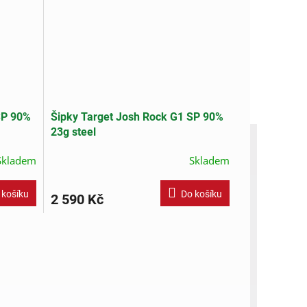
SP 90%
Šipky Target Josh Rock G1 SP 90%
23g steel
Skladem
Skladem
 košíku
Do košíku
2 590 Kč