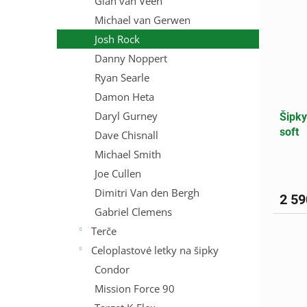
Gian van Veen
Michael van Gerwen
Josh Rock
Danny Noppert
Ryan Searle
Damon Heta
Daryl Gurney
Šipky
soft
Dave Chisnall
Michael Smith
Joe Cullen
Dimitri Van den Bergh
2 59
Gabriel Clemens
Terče
Celoplastové letky na šipky
Condor
Mission Force 90