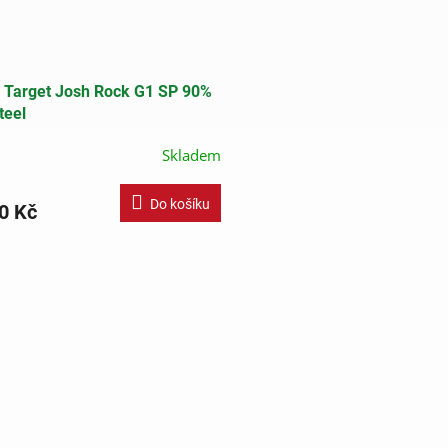
 Target Josh Rock G1 SP 90%
teel
Skladem
Do košíku
0 Kč
O
v
l
á
d
a
c
í
p
r