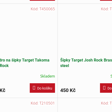
Kód:
T450065
Kód:
T
ro na šipky Target Takoma
Šipky Target Josh Rock Bra
 Rock
steel
Skladem
Do košíku
Do
 Kč
450 Kč
Kód:
T210501
Kód:
T