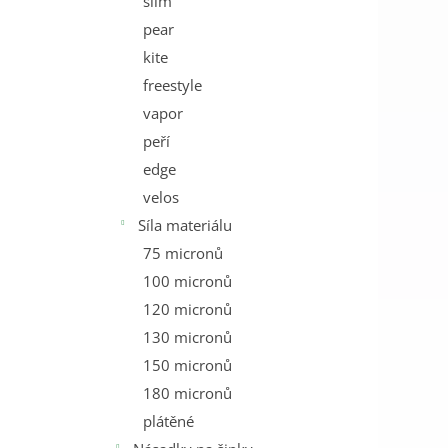
slim
pear
kite
freestyle
vapor
peří
edge
velos
Síla materiálu
75 micronů
100 micronů
120 micronů
130 micronů
150 micronů
180 micronů
plátěné