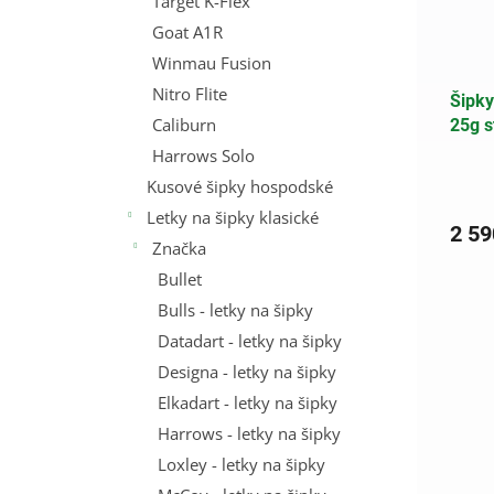
Target K-Flex
Goat A1R
Winmau Fusion
Nitro Flite
Šipky
Caliburn
25g s
Harrows Solo
Kusové šipky hospodské
Letky na šipky klasické
2 59
Značka
Bullet
Bulls - letky na šipky
Datadart - letky na šipky
Designa - letky na šipky
Elkadart - letky na šipky
Harrows - letky na šipky
Loxley - letky na šipky