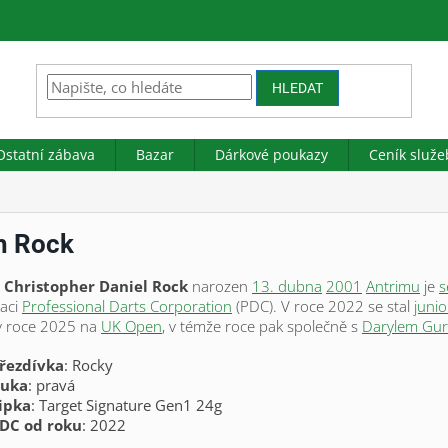
HLEDAT
Ostatní zábava
Bazar
Dárkové poukazy
Ceník služe
h Rock
 Christopher Daniel Rock
narozen
13. dubna
2001
Antrimu
je
s
zaci
Professional Darts Corporation
(PDC). V roce 2022 se stal
juni
 v roce 2025 na
UK Open
, v témže roce pak společně s
Darylem Gu
řezdívka
: Rocky
uka
: pravá
ipka
: Target Signature Gen1 24g
DC od roku
: 2022