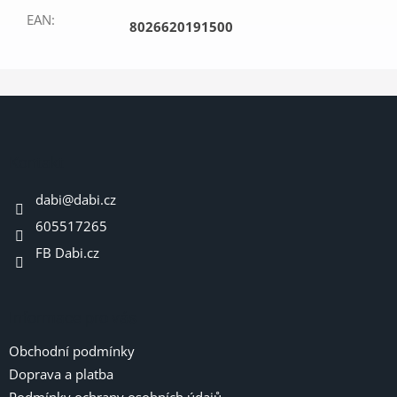
EAN
:
8026620191500
Z
á
p
a
Kontakt
t
dabi
@
dabi.cz
í
605517265
FB Dabi.cz
Informace pro vás
Obchodní podmínky
Doprava a platba
Podmínky ochrany osobních údajů