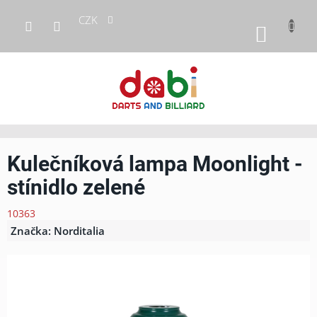
Přejít
CZK
na
NÁKUP
obsah
KOŠÍK
Kulečníková lampa Moonlight -
stínidlo zelené
10363
Značka:
Norditalia