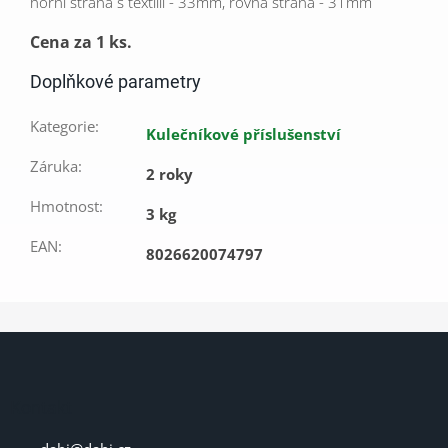
horní strana s textilií - 33mm, rovná strana - 31mm
Cena za 1 ks.
Doplňkové parametry
Kategorie
:
Kulečníkové příslušenství
Záruka
:
2 roky
Hmotnost
:
3 kg
EAN
:
8026620074797
Z
á
p
a
Kontakt
t