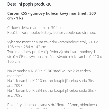
Detailní popis produktu
Carom K55 - gumový kulečníkový mantinel , 300
cm - 1 ks
Celková délka mantinelu je 304 cm.
Použití - karambolové stoly, lepí se zaoblenou stranou.
Výborné mantinely na závodní karambolové stoly 210 x
105 cm a 284 x 142 cm.
Tyto mantinely používají přední výrobci karambolových
stolů v ČR na výrobu zejména závodních karambolů 210 x
105 cm.
Na karamboly K180 a K190 stačí koupit 2 ks těchto
mantinelů.
Na 1 karambol K 210 nutno koupit již celou sadu 3ks -
art. 7098.
Na 1 karambol K 284 nutno koupit již celou sadu 3ks -
art. 7098.
Rozměry - lepená strana s drážkou - 33mm, oblouková