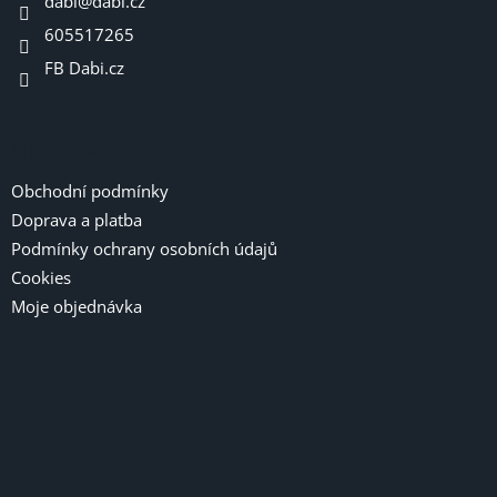
dabi
@
dabi.cz
í
605517265
FB Dabi.cz
Informace pro vás
Obchodní podmínky
Doprava a platba
Podmínky ochrany osobních údajů
Cookies
Moje objednávka