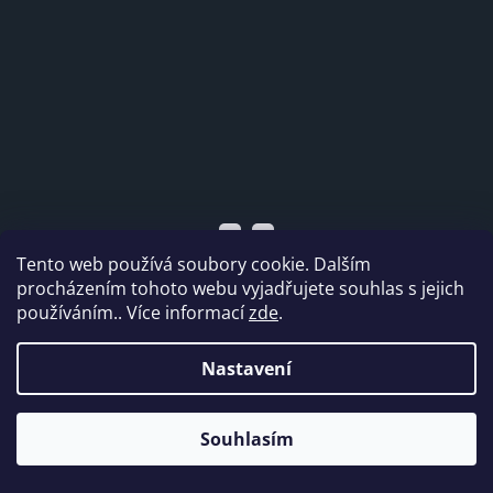
Tento web používá soubory cookie. Dalším
procházením tohoto webu vyjadřujete souhlas s jejich
používáním.. Více informací
zde
.
Vytvořil Shoptet
Nastavení
Copyright 2026
Dabi shop s.r.o.
. Všechna práva
Souhlasím
vyhrazena.