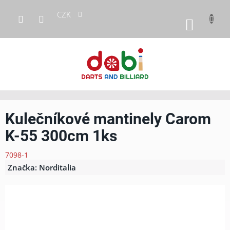
Přejít
CZK
na
NÁKUP
obsah
KOŠÍK
Kulečníkové mantinely Carom
K-55 300cm 1ks
7098-1
Značka:
Norditalia