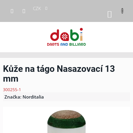
Přejít
CZK
na
NÁKUP
obsah
KOŠÍK
Kůže na tágo Nasazovací 13
mm
300255-1
Značka:
Norditalia