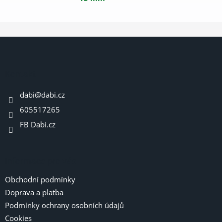
Z
á
p
a
Kontakt
t
dabi
@
dabi.cz
í
605517265
FB Dabi.cz
Informace pro vás
Obchodní podmínky
Doprava a platba
Podmínky ochrany osobních údajů
Cookies