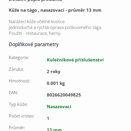
Kůže na tágo , nasazovací - průměr 13 mm
Narážecí kůže včetně kostice.
Jednoduchá a rychlá oprava poškozeného tága.
Použití - restaurace, herny.
Doplňkové parametry
Kategorie
:
Kulečníkové příslušenství
Záruka
:
2 roky
Hmotnost
:
0.001 kg
EAN
:
8026620049825
Typ kůže
:
Nasazovací
Počet vrstev
:
1
Průměr
:
13 mm