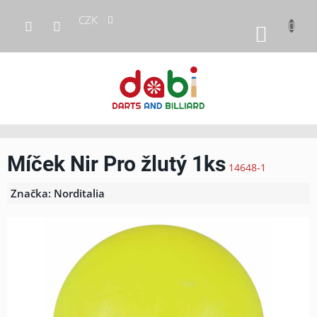
Přejít
CZK
na
NÁKUP
obsah
KOŠÍK
Míček Nir Pro žlutý 1ks
14648-1
Značka:
Norditalia