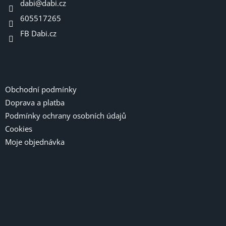
dabi
@
dabi.cz
í
605517265
FB Dabi.cz
Informace pro vás
Obchodní podmínky
Doprava a platba
Podmínky ochrany osobních údajů
Cookies
Moje objednávka