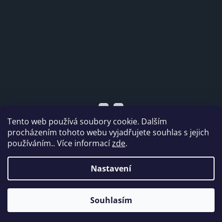
Tento web používá soubory cookie. Dalším
procházením tohoto webu vyjadřujete souhlas s jejich
používáním.. Více informací
zde
.
Vytvořil Shoptet
Nastavení
Copyright 2026
Dabi shop s.r.o.
. Všechna práva
Souhlasím
vyhrazena.