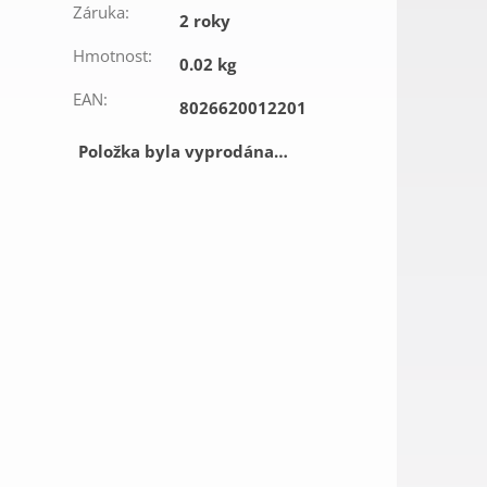
Záruka
:
2 roky
Hmotnost
:
0.02 kg
EAN
:
8026620012201
Položka byla vyprodána…