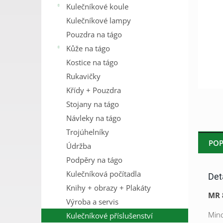
Kulečníkové koule
n
e
Kulečníkové lampy
l
Pouzdra na tágo
Kůže na tágo
Kostice na tágo
Rukavičky
Křídy + Pouzdra
Stojany na tágo
Návleky na tágo
Trojúhelníky
POP
Údržba
Podpěry na tágo
Kulečníková počítadla
Det
Knihy + obrazy + Plakáty
MR 
Výroba a servis
Minc
Kulečníkové příslušenství