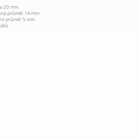
ka 20 mm.
kový průměr 14 mm
řní průměr 5 mm
zubů