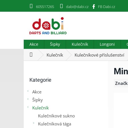
Přejít
605517265
dabi@dabi.cz
FB Dabi.cz
na
obsah
Akce
Šipky
Kulečník
Longoni
Domů
Kulečník
Kulečníkové příslušenství
P
Min
o
Přeskočit
s
Kategorie
kategorie
t
Značk
r
Akce
a
Šipky
n
n
Kulečník
í
Kulečníkové sukno
p
Kulečníková tága
a