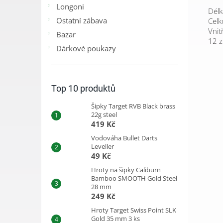
Longoni
Dél
Ostatní zábava
Cel
Vnit
Bazar
12 
Dárkové poukazy
Top 10 produktů
Šipky Target RVB Black brass
22g steel
419 Kč
Vodováha Bullet Darts
Leveller
49 Kč
Hroty na šipky Caliburn
Bamboo SMOOTH Gold Steel
28 mm
249 Kč
Hroty Target Swiss Point SLK
Gold 35 mm 3 ks