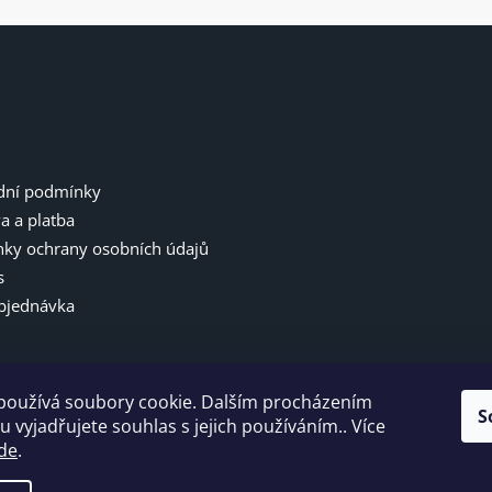
mace pro vás
ní podmínky
a a platba
ky ochrany osobních údajů
s
bjednávka
používá soubory cookie. Dalším procházením
S
 vyjadřujete souhlas s jejich používáním.. Více
de
.