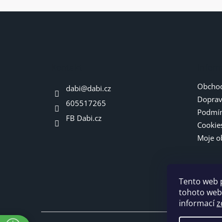
Z
á
p
a
t
Kontakt
Infor
í
Obchod
dabi
@
dabi.cz
Doprav
605517265
Podmín
FB Dabi.cz
Cookie
Moje o
Tento web 
tohoto webu
informací
z