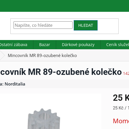
HLEDAT
Ostatní zábava
Bazar
Dárkové poukazy
Ceník služe
Mincovník MR 89-ozubené kolečko
covník MR 89-ozubené kolečko
14
a:
Norditalia
25 
Měrná
25 Kč / 
cena:
Mome