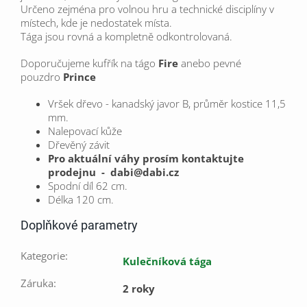
Určeno zejména pro volnou hru a technické disciplíny v
místech, kde je nedostatek místa.
Tága jsou rovná a kompletně odkontrolovaná.
Doporučujeme kufřík na tágo
Fire
anebo pevné
pouzdro
Prince
Vršek dřevo - kanadský javor B, průměr kostice 11,5
mm.
Nalepovací kůže
Dřevěný závit
Pro aktuální váhy prosím kontaktujte
prodejnu - dabi@dabi.cz
Spodní díl 62 cm.
Délka 120 cm.
Doplňkové parametry
Kategorie
:
Kulečníková tága
Záruka
:
2 roky