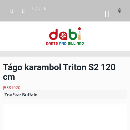
Přejít
CZK
na
NÁKUP
obsah
KOŠÍK
Tágo karambol Triton S2 120
cm
J5581020
Značka:
Buffalo