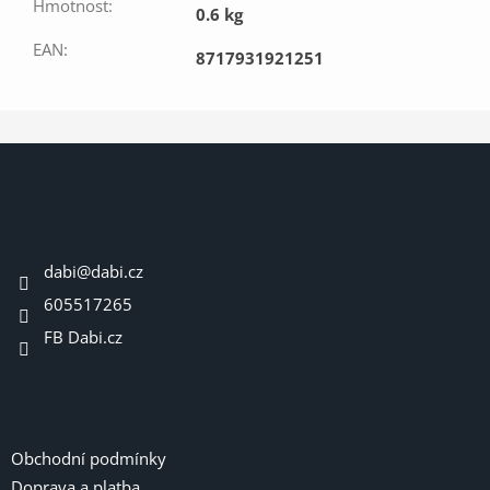
Hmotnost
:
0.6 kg
EAN
:
8717931921251
Z
á
p
a
Kontakt
t
dabi
@
dabi.cz
í
605517265
FB Dabi.cz
Informace pro vás
Obchodní podmínky
Doprava a platba