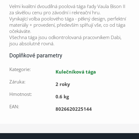
Velmi kvalitní dvoudílná poolová tága řady Vaula Bison II
za skvělou cenu pro závodní i rekreační hru.
Vynikající volba poolového tága - pěkný design, perfektní
materiály + provedení, především splňují vše, co od tága
očekáváte.
Všechna tága jsou odkontrolovaná pracovníkem Dabi,
jsou absolutně rovná.
Doplňkové parametry
Kategorie
:
Kulečníková tága
Záruka
:
2 roky
Hmotnost
:
0.6 kg
EAN
:
8026620225144
Z