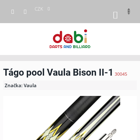
Přejít
CZK
na
NÁKUP
obsah
KOŠÍK
Tágo pool Vaula Bison II-1
30045
Značka:
Vaula