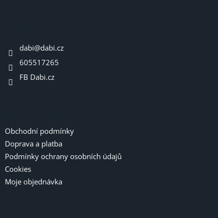
á
p
a
Kontakt
t
dabi
@
dabi.cz
í
605517265
FB Dabi.cz
Informace pro vás
Obchodní podmínky
Doprava a platba
Podmínky ochrany osobních údajů
Cookies
Moje objednávka