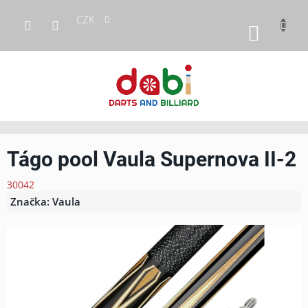
Přejít
CZK
na
NÁKUP
obsah
KOŠÍK
Tágo pool Vaula Supernova II-2
30042
Značka:
Vaula