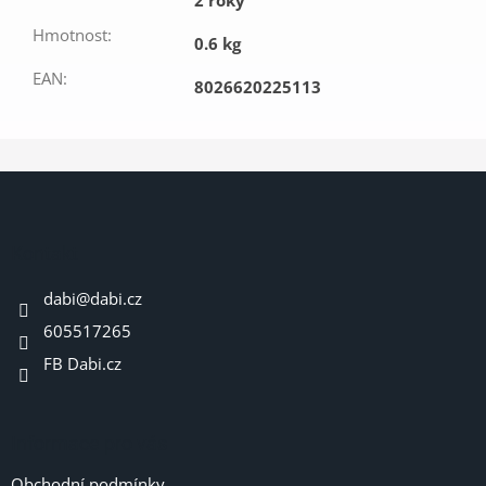
Hmotnost
:
0.6 kg
EAN
:
8026620225113
Z
á
p
a
Kontakt
t
dabi
@
dabi.cz
í
605517265
FB Dabi.cz
Informace pro vás
Obchodní podmínky