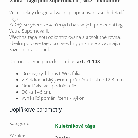
Vaula - tágo pool Supernova ll , No.2 - dvoudílné
Velmi pěkný design a kvalitní propracování všech detailů
tága.
Každý si vybere ze 4 různých barevných provedení tág
Vaula Supernova II.
Všechna tága jsou odkontrolovaná a absolutně rovná.
Ideální poolové tágo pro všechny příznivce a začínající
závodní hráče poolu.
Doporučujeme pouzdro - tubus
art. 20108
Ocelový rychlozávit Westfalia
Vršek kanadský javor o průměru kostice 12,8 mm.
Omotávka ve spodním díle.
Délka 146 cm.
Vynikající poměr "cena - výkon"
Doplňkové parametry
Kategorie
:
Kulečníková tága
Záruka
:
2 roky