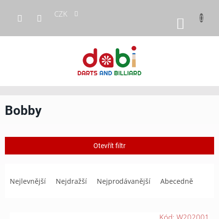
Přejít
CZK
na
NÁKUP
obsah
KOŠÍK
Bobby
Otevřít filtr
Ř
a
Nejlevnější
Nejdražší
Nejprodávanější
Abecedně
z
e
n
V
Kód:
W202001