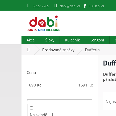
Přejít
605517265
dabi@dabi.cz
FB Dabi.cz
na
obsah
Akce
Šipky
Kulečník
Longoni
Domů
Prodávané značky
Dufferin
P
Duff
o
s
Cena
Duffer
t
příslu
r
1690
Kč
1691
Kč
a
n
Ř
n
a
Nejle
í
z
p
e
a
Na skladě
1