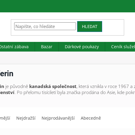
HLEDAT
Ostatní zábava
Bazar
Dárkové poukazy
Ceník služe
erin
in
je původně
kanadská společnost
, která vznikla v roce 1967 
šenství
. Po přelomu tisíciletí byla značka prodána do Asie, kde pok
vnější
Nejdražší
Nejprodávanější
Abecedně