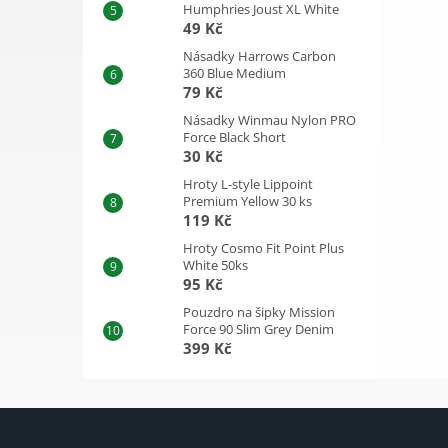
Humphries Joust XL White
49 Kč
Násadky Harrows Carbon
360 Blue Medium
79 Kč
Násadky Winmau Nylon PRO
Force Black Short
30 Kč
Hroty L-style Lippoint
Premium Yellow 30 ks
119 Kč
Hroty Cosmo Fit Point Plus
White 50ks
95 Kč
Pouzdro na šipky Mission
Force 90 Slim Grey Denim
399 Kč
Z
á