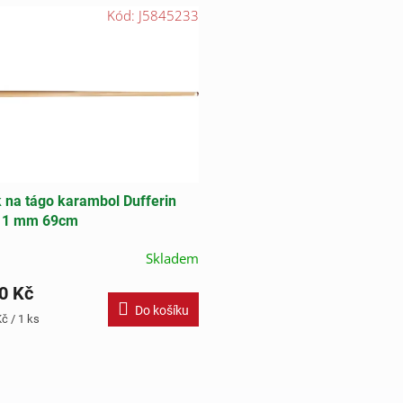
Kód:
J5845233
 na tágo karambol Dufferin
11 mm 69cm
Skladem
0 Kč
Do košíku
č / 1 ks
O
v
l