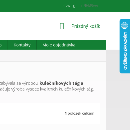
CZK
Přihlášení
NÁKUPNÍ
Prázdný košík
KOŠÍK
b
Kontakty
Moje objednávka
a zabývala se výrobou
kulečníkových tág a
račuje výroba vysoce kvalitních kulečníkových tág.
1
položek celkem