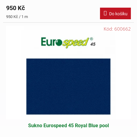
950 Kč
Do košíku
Měrná
950 Kč / 1 m
cena:
Kód:
600662
Sukno Eurospeed 45 Royal Blue pool