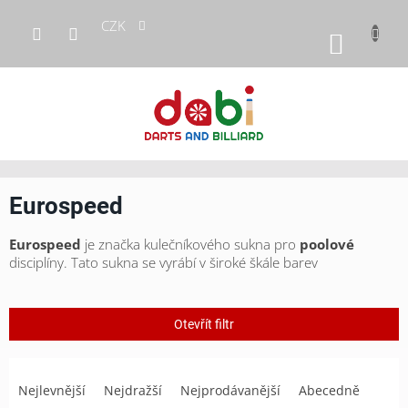
Přejít
CZK
na
NÁKUP
obsah
KOŠÍK
Eurospeed
Eurospeed
je značka kulečníkového sukna pro
poolové
disciplíny. Tato sukna se vyrábí v široké škále barev
Otevřít filtr
Ř
a
Nejlevnější
Nejdražší
Nejprodávanější
Abecedně
z