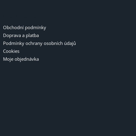
ý
p
i
Informace pro vás
s
u
Obchodní podmínky
Doprava a platba
Podmínky ochrany osobních údajů
Cookies
Moje objednávka