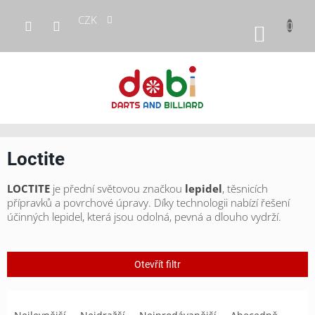
Přejít
CZK
na
NÁKUP
obsah
KOŠÍK
Loctite
LOCTITE
je přední světovou značkou
lepidel
, těsnicích
přípravků a povrchové úpravy. Díky technologii nabízí řešení
účinných lepidel, která jsou odolná, pevná a dlouho vydrží.
Otevřít filtr
Ř
a