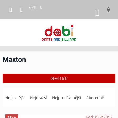
Přejít
CZK
na
NÁKUP
obsah
KOŠÍK
Maxton
Otevřít filtr
Ř
a
Nejlevnější
Nejdražší
Nejprodávanější
Abecedně
z
e
n
V
Kód:
J5582092
Akce