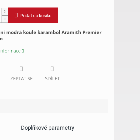
Přidat do košíku
ní modrá koule karambol Aramith Premier
m
 informace
ZEPTAT SE
SDÍLET
Doplňkové parametry