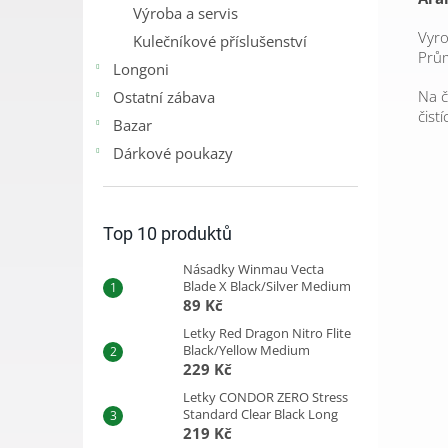
Výroba a servis
Vyro
Kulečníkové příslušenství
Prům
Longoni
Na č
Ostatní zábava
čist
Bazar
Dárkové poukazy
Top 10 produktů
Násadky Winmau Vecta
Blade X Black/Silver Medium
89 Kč
Letky Red Dragon Nitro Flite
Black/Yellow Medium
229 Kč
Letky CONDOR ZERO Stress
Standard Clear Black Long
219 Kč