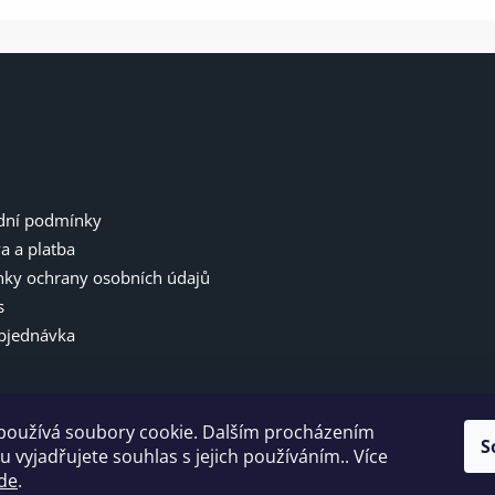
mace pro vás
ní podmínky
a a platba
ky ochrany osobních údajů
s
bjednávka
používá soubory cookie. Dalším procházením
S
 vyjadřujete souhlas s jejich používáním.. Více
de
.