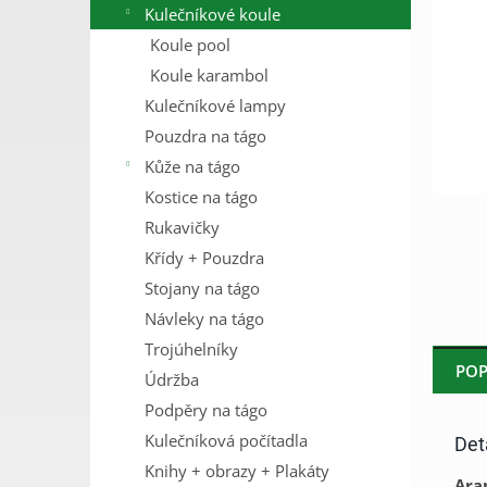
Kulečníkové koule
n
e
Koule pool
l
Koule karambol
Kulečníkové lampy
Pouzdra na tágo
Kůže na tágo
Kostice na tágo
Rukavičky
Křídy + Pouzdra
Stojany na tágo
Návleky na tágo
Trojúhelníky
POP
Údržba
Podpěry na tágo
Kulečníková počítadla
Det
Knihy + obrazy + Plakáty
Ara