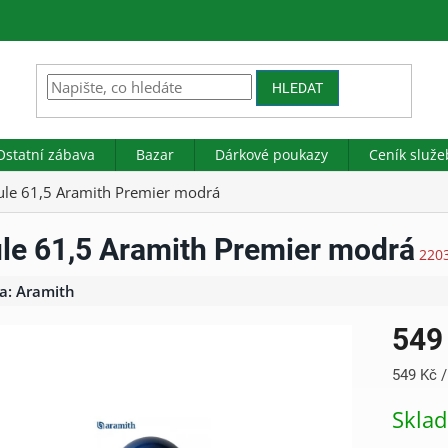
HLEDAT
Ostatní zábava
Bazar
Dárkové poukazy
Ceník služe
ule 61,5 Aramith Premier modrá
le 61,5 Aramith Premier modrá
220
a:
Aramith
549
Měrná
549 Kč /
cena:
Skla