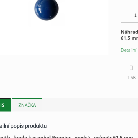
Náhrad
61,5 m
Detailní
TISK
IS
ZNAČKA
ailní popis produktu
mith - koule karambol Premier , modrá - průměr 61,5 mm