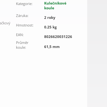
Kulečníkové
Kategorie
:
koule
Záruka
:
2 roky
načkový
Hmotnost
:
0.25 kg
EAN
:
8026620031226
Průměr
61,5 mm
koule
: