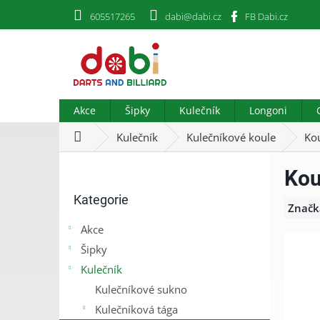
Přejít
605517265
dabi@dabi.cz
FB Dabi.cz
na
obsah
Akce
Šipky
Kulečník
Longoni
Domů
Kulečník
Kulečníkové koule
Ko
P
Kou
o
Přeskočit
s
Kategorie
kategorie
t
Značk
r
Akce
a
Šipky
n
n
Kulečník
í
Kulečníkové sukno
p
Kulečníková tága
a