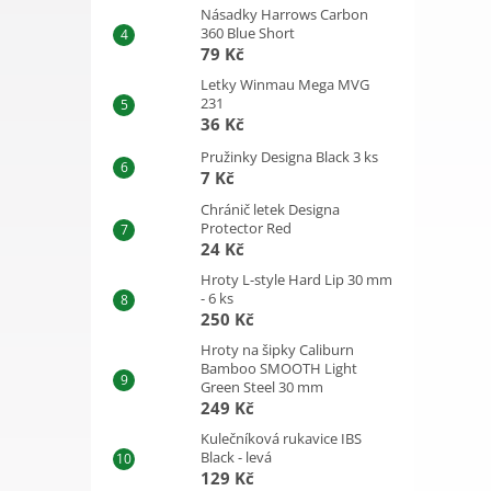
Násadky Harrows Carbon
360 Blue Short
79 Kč
Letky Winmau Mega MVG
231
36 Kč
Pružinky Designa Black 3 ks
7 Kč
Chránič letek Designa
Protector Red
24 Kč
Hroty L-style Hard Lip 30 mm
- 6 ks
250 Kč
Hroty na šipky Caliburn
Bamboo SMOOTH Light
Green Steel 30 mm
249 Kč
Kulečníková rukavice IBS
Black - levá
129 Kč