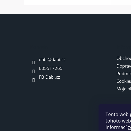
Z
á
p
a
t
Kontakt
Infor
í
Obchod
dabi
@
dabi.cz
Doprav
605517265
Podmín
FB Dabi.cz
Cookie
Moje o
Tento web 
tohoto webu
informací
z