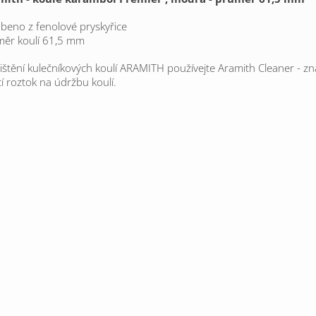
beno z fenolové pryskyřice
ěr koulí 61,5 mm
ištění kulečníkových koulí ARAMITH používejte Aramith Cleaner - z
ící roztok na údržbu koulí.