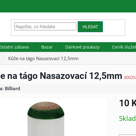
HLEDAT
Ostatní zábava
Bazar
Dárkové poukazy
Ceník služe
Kůže na tágo Nasazovací 12,5mm
e na tágo Nasazovací 12,5mm
30025
a:
Billiard
10 
Měrná
Skla
cena: