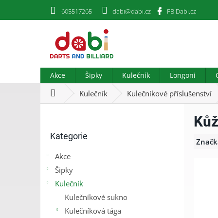
Přejít
605517265
dabi@dabi.cz
FB Dabi.cz
na
obsah
Akce
Šipky
Kulečník
Longoni
Domů
Kulečník
Kulečníkové příslušenství
P
Kůž
o
Přeskočit
s
Kategorie
kategorie
t
Značk
r
Akce
a
Šipky
n
n
Kulečník
í
Kulečníkové sukno
p
Kulečníková tága
a