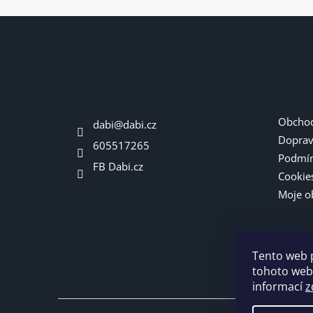
Z
á
p
a
t
Kontakt
Infor
í
Obchod
dabi
@
dabi.cz
Doprav
605517265
Podmín
FB Dabi.cz
Cookie
Moje o
Tento web 
tohoto webu
informací
z