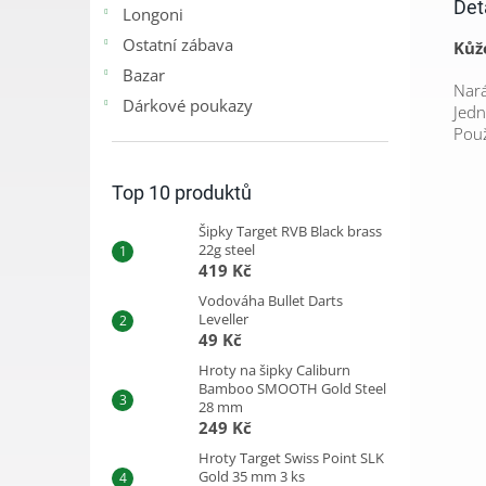
Det
Longoni
Ostatní zábava
Kůž
Bazar
Nará
Dárkové poukazy
Jedn
Použ
Top 10 produktů
Šipky Target RVB Black brass
22g steel
419 Kč
Vodováha Bullet Darts
Leveller
49 Kč
Hroty na šipky Caliburn
Bamboo SMOOTH Gold Steel
28 mm
249 Kč
Hroty Target Swiss Point SLK
Gold 35 mm 3 ks