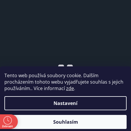
Tento web používá soubory cookie. Dalším
procházením tohoto webu vyjadřujete souhlas s jejich
používáním.. Více informací
zde
.
Vytvořil Shoptet
Nastavení
Copyright 2026
Dabi shop s.r.o.
. Všechna práva
ě
Souhlasím
vyhrazena.
Zobrazit
a