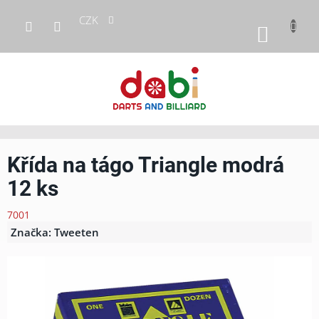
Přejít
CZK
na
NÁKUP
obsah
KOŠÍK
Křída na tágo Triangle modrá
12 ks
7001
Značka:
Tweeten