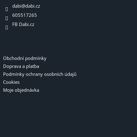
dabi
@
dabi.cz
í
605517265
FB Dabi.cz
Informace pro vás
Obchodní podmínky
Doprava a platba
Podmínky ochrany osobních údajů
Cookies
Moje objednávka