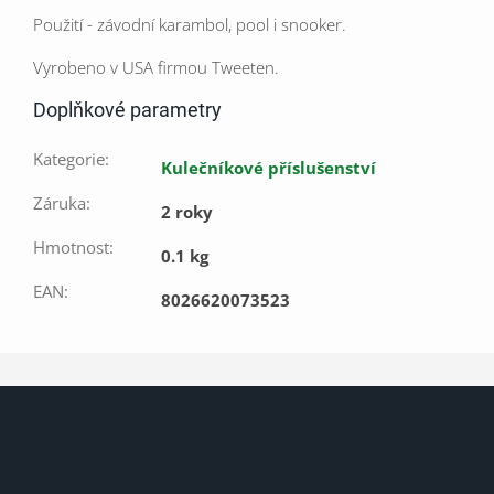
Použití - závodní karambol, pool i snooker.
Vyrobeno v USA firmou Tweeten.
Doplňkové parametry
Kategorie
:
Kulečníkové příslušenství
Záruka
:
2 roky
Hmotnost
:
0.1 kg
EAN
:
8026620073523
Z
á
p
a
Kontakt
t