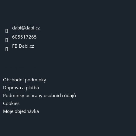
á
p
a
Kontakt
t
dabi
@
dabi.cz
í
605517265
FB Dabi.cz
Informace pro vás
Obchodní podmínky
Doprava a platba
Podmínky ochrany osobních údajů
Cookies
Moje objednávka