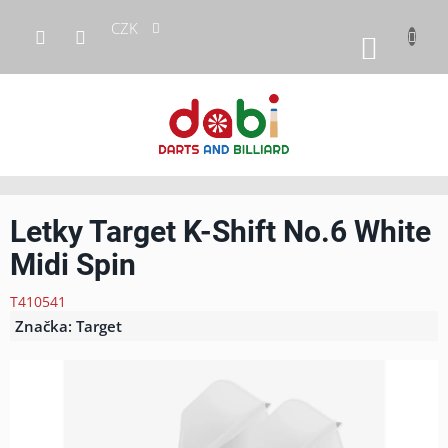
Přejít
CZK
na
NÁKUP
obsah
KOŠÍK
Letky Target K-Shift No.6 White
Midi Spin
T410541
Značka:
Target