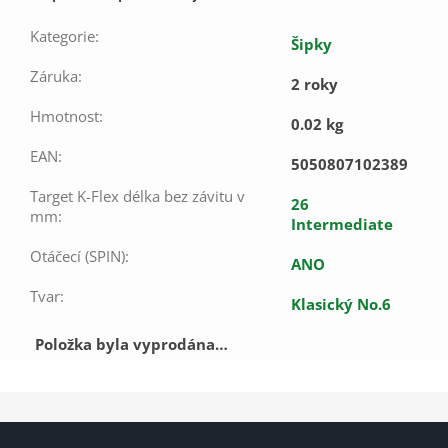
Kategorie
:
Šipky
Záruka
:
2 roky
Hmotnost
:
0.02 kg
EAN
:
5050807102389
Target K-Flex délka bez závitu v
26
mm
:
Intermediate
Otáčecí (SPIN)
:
ANO
Tvar
:
Klasický No.6
Položka byla vyprodána…
Z