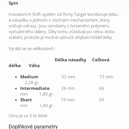
Spin
Inovativní K-Shift systém od firmy Target kombinuje letku
a násadku v jednom s otočným mechanismem, který
snižuje odrazy.
Jsou vyrobeny z tvrzeného polymeru
vyztuženého vlákny.
Díky tomu zůstávají po celou dobu
stabilní, protože je možné vyloučit ohýbání
křídel letky.
Vyrábí se ve velikostech :
Délka násadky Celková
délka Váha
Medium
33 mm 73 mm
2,28 gr.
Intermediate
26 mm 66
mm 1,89 gr.
Short
19 mm 59
mm 1,49 gr.
Cena je za 3 ks letek.
Doplňkové parametry