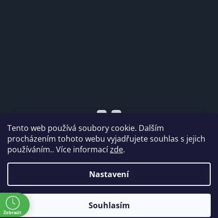
Tento web používá soubory cookie. Dalším
procházením tohoto webu vyjadřujete souhlas s jejich
používáním.. Více informací
zde
.
Vytvořil Shoptet
Nastavení
Copyright 2026
Dabi shop s.r.o.
. Všechna práva
ě
Souhlasím
vyhrazena.
Zobrazit