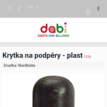
Přejít
CZK
na
NÁKUP
obsah
KOŠÍK
Krytka na podpěry - plast
1036
Značka:
Norditalia