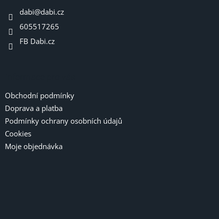
t
dabi
@
dabi.cz
í
605517265
FB Dabi.cz
Informace pro vás
Obchodní podmínky
Doprava a platba
Podmínky ochrany osobních údajů
Cookies
Moje objednávka