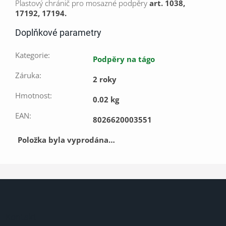
Plastový chránič pro mosazné podpěry
art. 1038,
17192, 17194.
Doplňkové parametry
Kategorie
:
Podpěry na tágo
Záruka
:
2 roky
Hmotnost
:
0.02 kg
EAN
:
8026620003551
Položka byla vyprodána…
Z
á
p
a
Kontakt