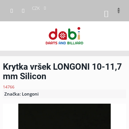
Přejít
CZK
na
NÁKUP
obsah
KOŠÍK
Krytka vršek LONGONI 10-11,7
mm Silicon
14766
Značka:
Longoni