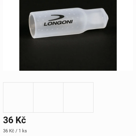
36 Kč
Měrná
36 Kč / 1 ks