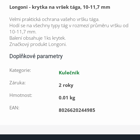
Longoni - krytka na vršek tága,
10-11,7 mm
Velmi praktická ochrana vašeho vršku tága.
Hodí se na všechny typy tág v rozmezí průměru vršku od
10-11,7 mm.
Balení obsahuje 1ks krytek.
Značkový produkt Longoni.
Doplňkové parametry
Kategorie
:
Kulečník
Záruka
:
2 roky
Hmotnost
:
0.01 kg
EAN
:
8026620244985
Z