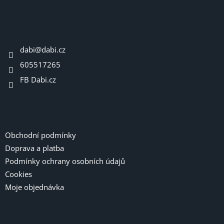
á
p
a
Kontakt
t
dabi
@
dabi.cz
í
605517265
FB Dabi.cz
Informace pro vás
Obchodní podmínky
Doprava a platba
Podmínky ochrany osobních údajů
Cookies
Moje objednávka