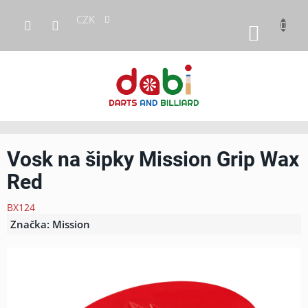
Přejít
CZK
na
NÁKUP
obsah
KOŠÍK
Vosk na šipky Mission Grip Wax
Red
BX124
Značka:
Mission