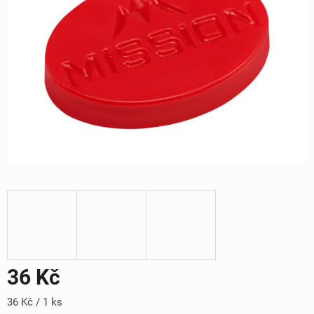
36 Kč
Měrná
36 Kč / 1 ks