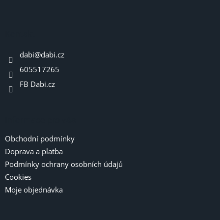
Z
á
p
a
Kontakt
t
dabi
@
dabi.cz
í
605517265
FB Dabi.cz
Informace pro vás
Obchodní podmínky
Doprava a platba
Podmínky ochrany osobních údajů
Cookies
Moje objednávka