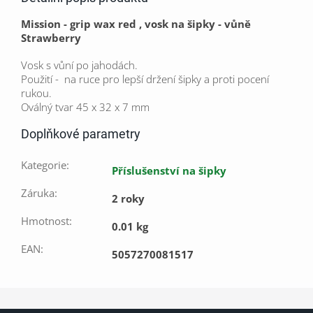
Mission - grip wax red , vosk na šipky - vůně
Strawberry
Vosk s vůní po jahodách.
Použití - na ruce pro lepší držení šipky a proti pocení
rukou.
Oválný tvar 45 x 32 x 7 mm
Doplňkové parametry
Kategorie
:
Příslušenství na šipky
Záruka
:
2 roky
Hmotnost
:
0.01 kg
EAN
:
5057270081517