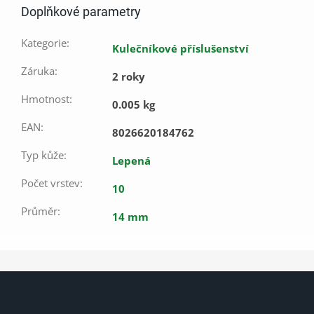
Doplňkové parametry
Kategorie
:
Kulečníkové příslušenství
Záruka
:
2 roky
Hmotnost
:
0.005 kg
EAN
:
8026620184762
Typ kůže
:
Lepená
Počet vrstev
:
10
Průměr
:
14 mm
Z
á
p