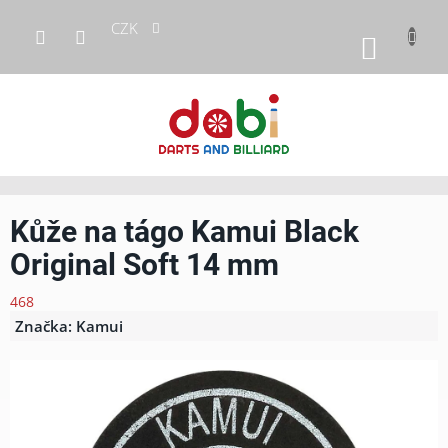
Přejít
CZK
na
NÁKUP
obsah
KOŠÍK
Kůže na tágo Kamui Black
Original Soft 14 mm
468
Značka:
Kamui