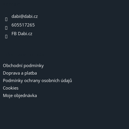
a
Kontakt
t
dabi
@
dabi.cz
í
605517265
FB Dabi.cz
Informace pro vás
Obchodní podmínky
Doprava a platba
Podmínky ochrany osobních údajů
Cookies
Moje objednávka