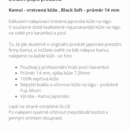
Kamui - vrstvená kůže , Black Soft - průměr 14 mm
Exkluzivní nalepovací vrstvená japonská kůže na tágo.
V současné době kvalitativně nejuznávanější kůže na tágo
na světě pro karambol a pool.
To, že jde skutečně o originální produkt japonské prestižní
firmy Kamui, si můžete ověřit na bílé nálepce Kamui,
nalepené na každé kůži - viz foto.
Používají ji profesionální hráči pool i karambol.
Průměr 14 mm, výška kůže 7,39mm
100% vepřová kůže
Nejvyšší kvalita a účinnost kůže na tágu - podobně
Fuji, Moori
Výroba - Kamui Japonsko
Lepit na straně označené GLUE.
Po nalepení opatrně oříznout (nepoškodit kostici) a
jemným smirkem doupravit.