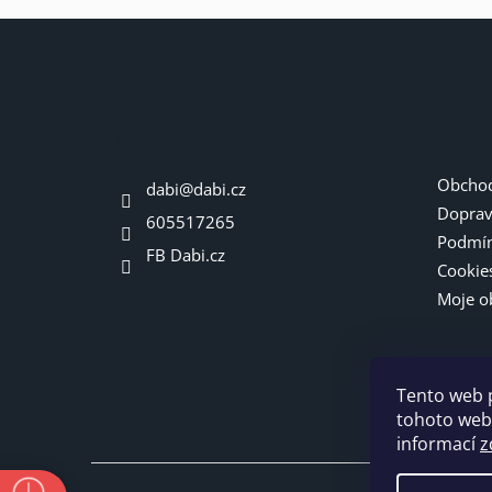
Z
á
p
a
t
Kontakt
Infor
í
Obchod
dabi
@
dabi.cz
Doprav
605517265
Podmín
FB Dabi.cz
Cookie
Moje o
Tento web 
tohoto webu
informací
z