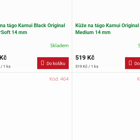
na tágo Kamui Black Original
Kůže na tágo Kamui Original
rSoft 14 mm
Medium 14 mm
Skladem
 Kč
519 Kč
Do košíku
Do
Měrná
/ 1 ks
519 Kč / 1 ks
cena:
Kód:
464
K