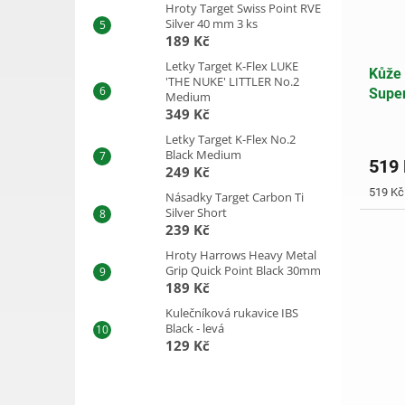
Hroty Target Swiss Point RVE
Silver 40 mm 3 ks
189 Kč
Letky Target K-Flex LUKE
Kůže 
'THE NUKE' LITTLER No.2
Supe
Medium
349 Kč
Letky Target K-Flex No.2
Black Medium
519
249 Kč
Měrná
519 Kč 
Násadky Target Carbon Ti
cena:
Silver Short
239 Kč
Hroty Harrows Heavy Metal
Grip Quick Point Black 30mm
189 Kč
Kulečníková rukavice IBS
Black - levá
129 Kč