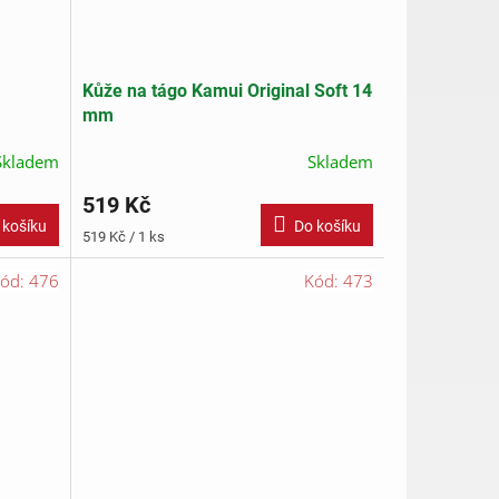
Kůže na tágo Kamui Original Soft 14
mm
Skladem
Skladem
519 Kč
 košíku
Do košíku
Měrná
519 Kč / 1 ks
cena:
ód:
476
Kód:
473