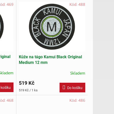
ód:
469
Kód:
488
iginal
Kůže na tágo Kamui Black Original
Medium 12 mm
Skladem
Skladem
519 Kč
 košíku
Do košíku
Měrná
519 Kč / 1 ks
cena:
ód:
468
Kód:
486