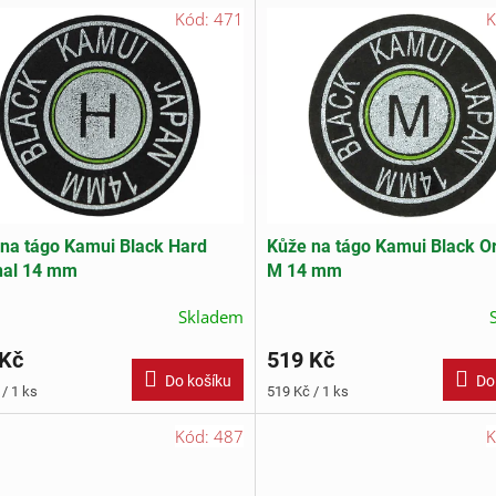
Kód:
471
K
na tágo Kamui Black Hard
Kůže na tágo Kamui Black Or
nal 14 mm
M 14 mm
Skladem
 Kč
519 Kč
Do košíku
Do
Měrná
/ 1 ks
519 Kč / 1 ks
cena:
Kód:
487
K