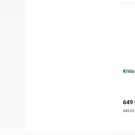
Křída
649
Měrná
649 Kč 
cena: