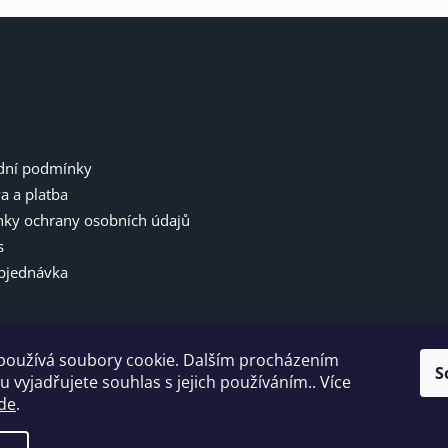
l
á
d
a
c
í
p
mace pro vás
r
v
ní podmínky
k
y
a a platba
v
ky ochrany osobních údajů
ý
s
p
i
bjednávka
s
u
používá soubory cookie. Dalším procházením
S
 vyjadřujete souhlas s jejich používáním.. Více
de
.