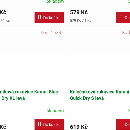
Skladem
 Kč
579 Kč
Do košíku
Do
Měrná
/ 1 ks
579 Kč / 1 ks
cena:
Kód:
16282
Kód
níková rukavice Kamui Blue
Kulečníková rukavice Kamui
 Dry XL levá
Quick Dry S levá
Skladem
Do košíku
Do
 Kč
619 Kč