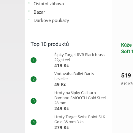
Ostatní zábava
Bazar
Dárkové poukazy
Top 10 produktů
Kůže 
Soft
Šipky Target RVB Black brass
22g steel
419 Kč
Vodováha Bullet Darts
519
Leveller
49 Kč
Měrná
519 Kč 
cena:
Hroty na šipky Caliburn
Bamboo SMOOTH Gold Steel
28 mm
249 Kč
Hroty Target Swiss Point SLK
Gold 35 mm 3 ks
279 Kč