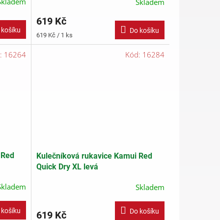
Skladem
Skladem
619 Kč
 košíku
Do košíku
Měrná
619 Kč / 1 ks
cena:
:
16264
Kód:
16284
 Red
Kulečníková rukavice Kamui Red
Quick Dry XL levá
Skladem
Skladem
 košíku
Do košíku
619 Kč