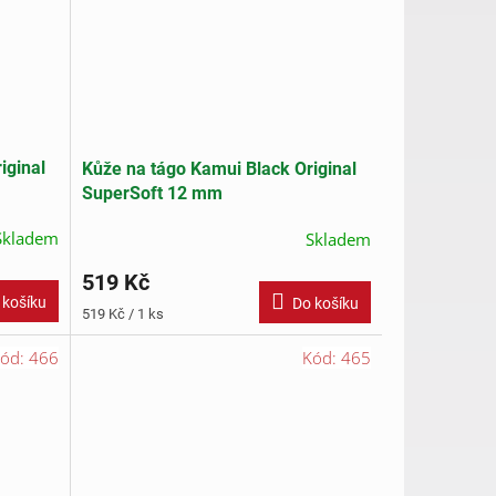
iginal
Kůže na tágo Kamui Black Original
SuperSoft 12 mm
Skladem
Skladem
519 Kč
 košíku
Do košíku
Měrná
519 Kč / 1 ks
cena:
ód:
466
Kód:
465