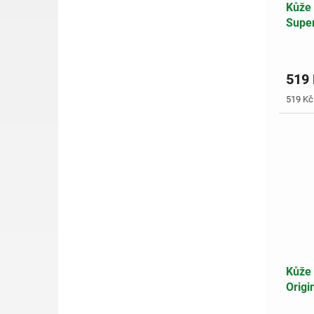
Kůže 
Supe
519
Měrná
519 Kč 
cena:
Kůže 
Origi