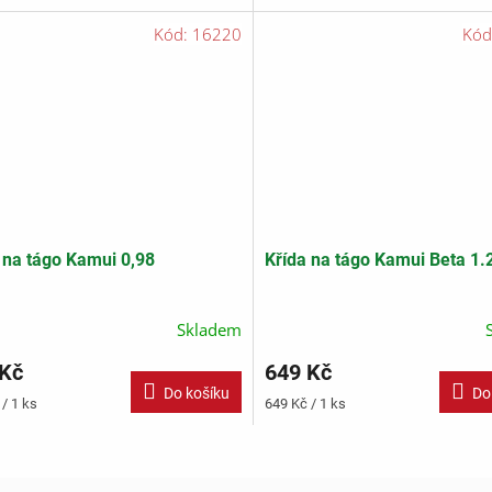
Kód:
16220
Kód
 na tágo Kamui 0,98
Křída na tágo Kamui Beta 1.
Skladem
 Kč
649 Kč
Do košíku
Do
Měrná
/ 1 ks
649 Kč / 1 ks
cena:
O
v