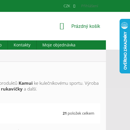
CZK
Přihlášení
NÁKUPNÍ
Prázdný košík
KOŠÍK
b
Kontakty
Moje objednávka
h produktů
Kamui
ke kulečníkovému sportu. Výroba
 rukavičky
a další.
21
položek celkem