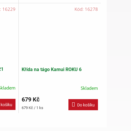
:
16229
Kód:
16278
21
Křída na tágo Kamui ROKU 6
Skladem
Skladem
679 Kč
 košíku
Do košíku
Měrná
679 Kč / 1 ks
cena: