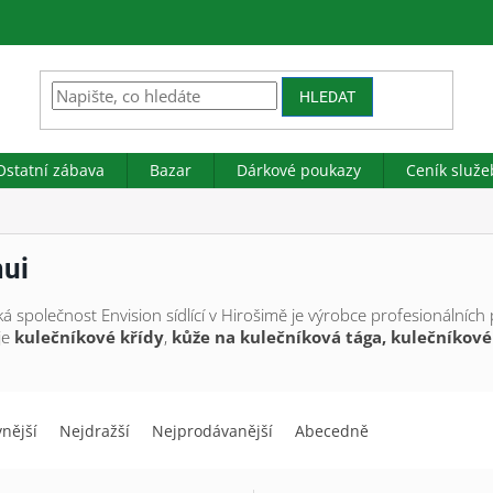
HLEDAT
Ostatní zábava
Bazar
Dárkové poukazy
Ceník služe
ui
á společnost Envision sídlící v Hirošimě je výrobce profesionálníc
je
kulečníkové
křídy
,
kůže
na kulečníková tága, kulečníkové
vnější
Nejdražší
Nejprodávanější
Abecedně