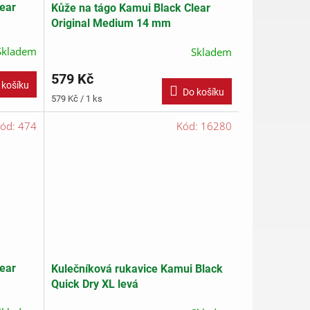
ear
Kůže na tágo Kamui Black Clear
Original Medium 14 mm
Skladem
Skladem
579 Kč
 košíku
Do košíku
Měrná
579 Kč / 1 ks
cena:
ód:
474
Kód:
16280
ear
Kulečníková rukavice Kamui Black
Quick Dry XL levá