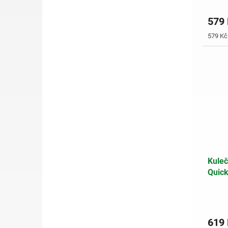
579
Měrná
579 Kč 
cena:
Kuleč
Quick
619