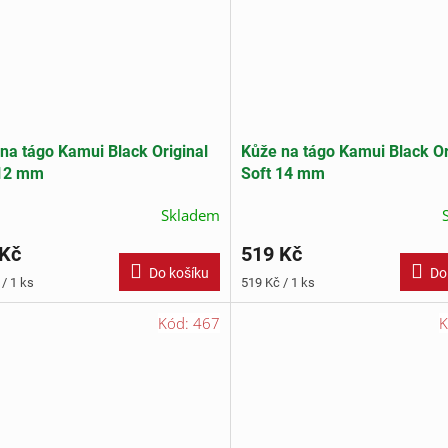
na tágo Kamui Black Original
Kůže na tágo Kamui Black Or
 12 mm
Soft 14 mm
Skladem
 Kč
519 Kč
Do košíku
Do
Měrná
/ 1 ks
519 Kč / 1 ks
cena:
Kód:
467
K