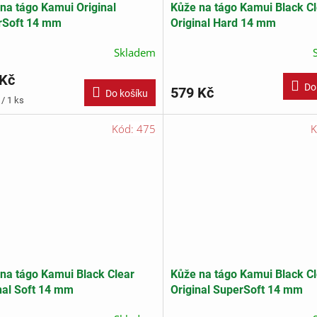
na tágo Kamui Original
Kůže na tágo Kamui Black Cl
rSoft 14 mm
Original Hard 14 mm
Skladem
 Kč
Do
579 Kč
Do košíku
/ 1 ks
Kód:
475
K
na tágo Kamui Black Clear
Kůže na tágo Kamui Black Cl
nal Soft 14 mm
Original SuperSoft 14 mm