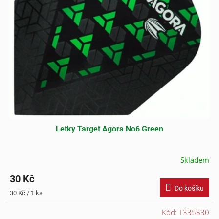
Letky Target Agora No6 Green
Skladem
30 Kč
Do košíku
Měrná
30 Kč / 1 ks
cena:
Kód:
T335830