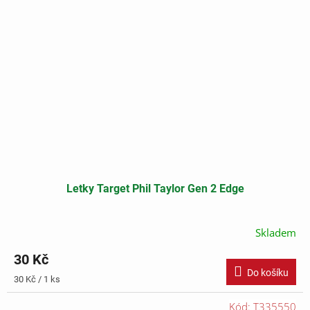
Letky Target Phil Taylor Gen 2 Edge
Skladem
30 Kč
Do košíku
Měrná
30 Kč / 1 ks
cena:
Kód:
T335550