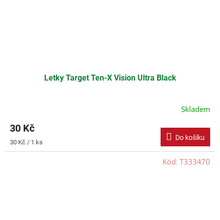
Letky Target Ten-X Vision Ultra Black
Skladem
30 Kč
Do košíku
Měrná
30 Kč / 1 ks
cena:
Kód:
T333470