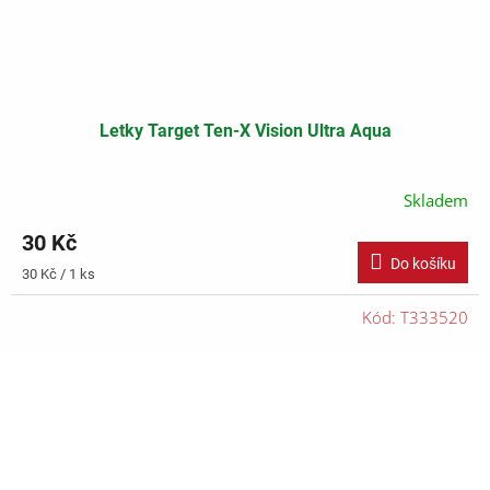
Letky Target Ten-X Vision Ultra Aqua
Skladem
30 Kč
Do košíku
Měrná
30 Kč / 1 ks
cena:
Kód:
T333520