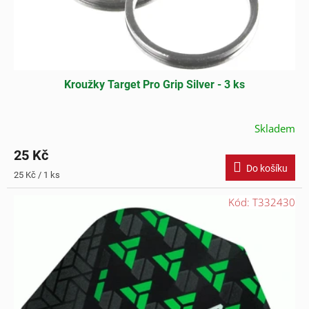
Kroužky Target Pro Grip Silver - 3 ks
Skladem
25 Kč
Do košíku
Měrná
25 Kč / 1 ks
cena:
Kód:
T332430