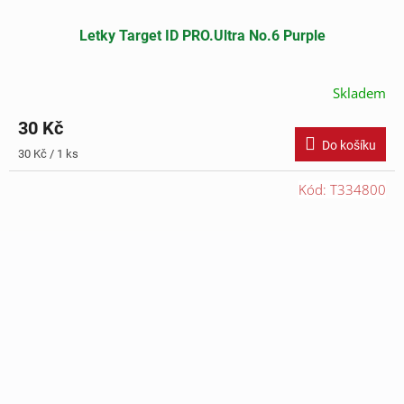
Letky Target ID PRO.Ultra No.6 Purple
Skladem
30 Kč
Do košíku
Měrná
30 Kč / 1 ks
cena:
Kód:
T334800