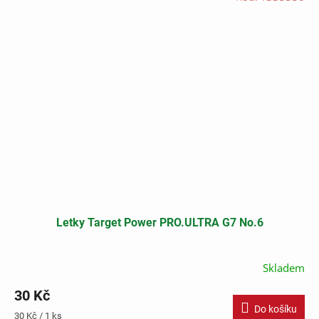
Letky Target Power PRO.ULTRA G7 No.6
Skladem
30 Kč
Do košíku
Měrná
30 Kč / 1 ks