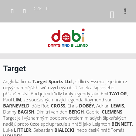
Přejít
CZK
na
NÁKUP
obsah
KOŠÍK
Target
Anglická firma
Target Sports Ltd
., sídlící v Essexu je jedním z
nejvýznamnějších světových výrobců šipek a šipkového
příslušenství. Pod jejími křídly hrály legendy jako Phil
TAYLOR
,
Paul
LIM
, ze současných hrající legenda Raymond van
BARNEVELD
, dále Rob
CROSS
, Chris
DOBEY
, Adrian
LEWIS
,
Danny
BAGISH
, Dimitri van den
BERGH
, Gabriel
CLEMENS
.
Target je i významným podporovatelem mladých šipkařských
nadějí, proto úzce spolupracuje s hráči jako Leighton
BENNETT
,
Luke
LITTLER
, Sebastian
BIALECKI
, nebo český hráč Tomáš
HOUDEK
.