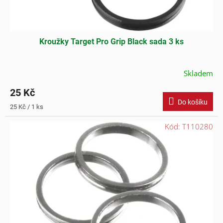
ů
Kroužky Target Pro Grip Black sada 3 ks
Skladem
25 Kč
Do košíku
Měrná
25 Kč / 1 ks
cena:
Kód:
T110280