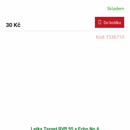
Skladem
Do košíku
30 Kč
Kód:
T336710
Letky Target RVB 95 x Echo No.6