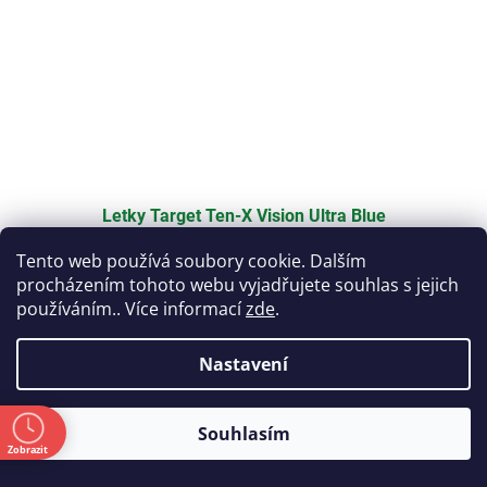
Letky Target Ten-X Vision Ultra Blue
Tento web používá soubory cookie. Dalším
procházením tohoto webu vyjadřujete souhlas s jejich
Skladem
používáním.. Více informací
zde
.
30 Kč
Do košíku
Měrná
30 Kč / 1 ks
Nastavení
cena:
Kód:
T333480
ě
Souhlasím
Zobrazit
a