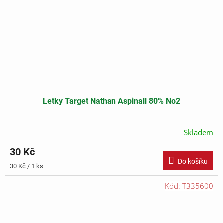
Letky Target Nathan Aspinall 80% No2
Skladem
30 Kč
Do košíku
Měrná
30 Kč / 1 ks
cena:
Kód:
T335600