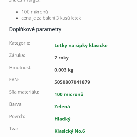
100 mikronů
cena je za balení 3 kusů letek
Doplňkové parametry
Kategorie
:
Letky na šipky klasické
Záruka
:
2 roky
Hmotnost
:
0.003 kg
EAN
:
5050807041879
Síla materiálu
:
100 micronů
Barva
:
Zelená
Povrch
:
Hladký
Tvar
:
Klasický No.6