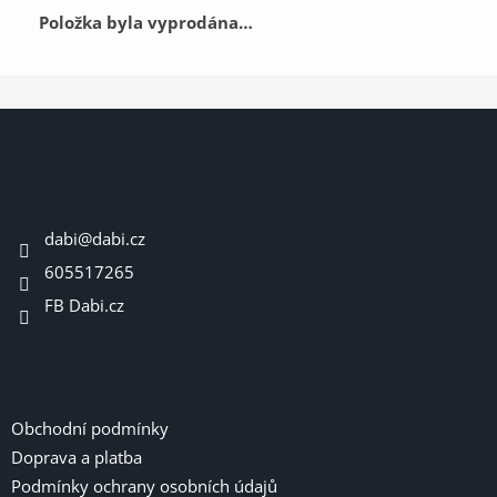
Položka byla vyprodána…
Z
á
p
a
Kontakt
t
dabi
@
dabi.cz
í
605517265
FB Dabi.cz
Informace pro vás
Obchodní podmínky
Doprava a platba
Podmínky ochrany osobních údajů