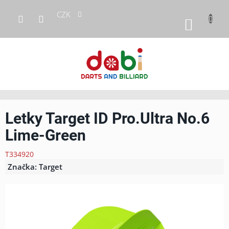
Přejít
CZK
na
NÁKUP
obsah
KOŠÍK
Letky Target ID Pro.Ultra No.6
Lime-Green
T334920
Značka:
Target