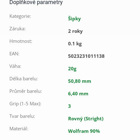
Doplňkové parametry
Kategorie
:
Šipky
Záruka
:
2 roky
Hmotnost
:
0.1 kg
EAN
:
5023231011138
Váha
:
20g
Délka barelu
:
50,80 mm
Průměr barelu
:
6,40 mm
Grip (1-5 Max)
:
3
Tvar barelu
:
Rovný (Stright)
Materiál
:
Wolfram 90%