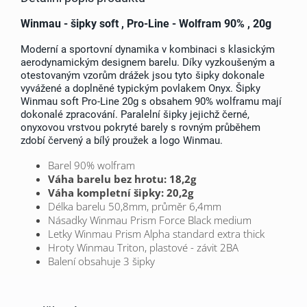
Winmau - šipky soft , Pro-Line - Wolfram 90% , 20g
Moderní a sportovní dynamika v kombinaci s klasickým
aerodynamickým designem barelu. Díky vyzkoušeným a
otestovaným vzorům drážek jsou tyto šipky dokonale
vyvážené a doplněné typickým povlakem Onyx.
Šipky
Winmau soft Pro-Line 20g s obsahem 90% wolframu mají
dokonalé zpracování.
Paralelní šipky jejichž černé,
onyxovou vrstvou pokryté barely s rovným průběhem
zdobí červený a bílý proužek a logo Winmau.
Barel 90% wolfram
Váha barelu bez hrotu: 18,2g
Váha kompletní šipky: 20,2g
Délka barelu 50,8mm, průměr 6,4mm
Násadky Winmau Prism Force Black medium
Letky Winmau
Prism Alpha standard extra thick
Hroty Winmau Triton, plastové - závit 2BA
Balení obsahuje 3 šipky