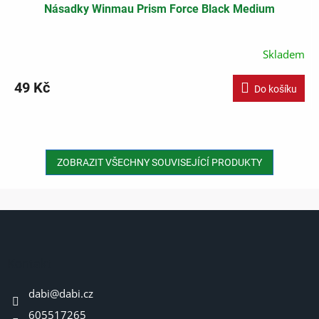
Násadky Winmau Prism Force Black Medium
Skladem
49 Kč
Do košíku
ZOBRAZIT VŠECHNY SOUVISEJÍCÍ PRODUKTY
Z
á
p
a
Kontakt
t
dabi
@
dabi.cz
í
605517265