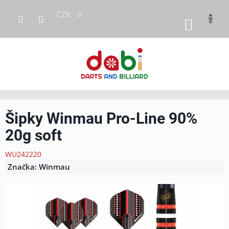
Přejít
CZK
na
NÁKUP
obsah
KOŠÍK
Šipky Winmau Pro-Line 90%
20g soft
WU242220
Značka:
Winmau