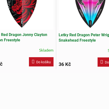
 Red Dragon Jonny Clayton
Letky Red Dragon Peter Wrig
n Freestyle
Snakehead Freestyle
Skladem
Do košíku
Do
č
36 Kč
O
v
l
á
d
a
c
í