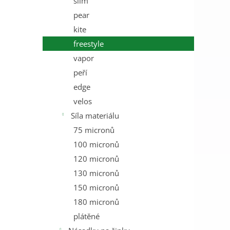
slim
pear
kite
freestyle
vapor
peří
edge
velos
Síla materiálu
75 micronů
100 micronů
120 micronů
130 micronů
150 micronů
180 micronů
plátěné