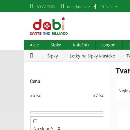
Přejít
605517265
dabi@dabi.cz
FB Dabi.cz
na
obsah
Akce
Šipky
Kulečník
Longoni
Domů
Šipky
Letky na šipky klasické
T
P
Tvar
o
s
Cena
Ř
t
a
r
Nejle
z
36
Kč
37
Kč
a
e
n
n
V
n
í
ý
í
p
p
p
r
i
a
Na skladě
2