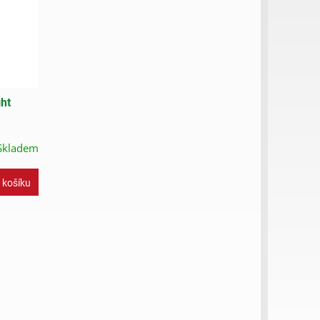
ht
Skladem
 košíku