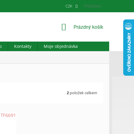
CZK
Přihlášení
NÁKUPNÍ
Prázdný košík
KOŠÍK
b
Kontakty
Moje objednávka
2
položek celkem
:
TF6691