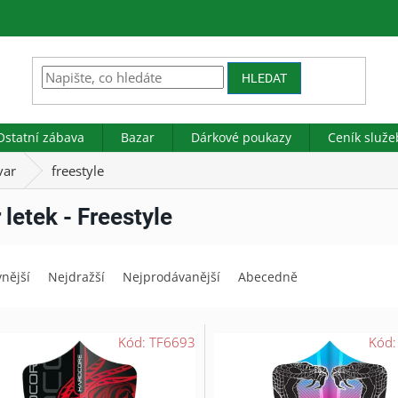
HLEDAT
Ostatní zábava
Bazar
Dárkové poukazy
Ceník služe
var
freestyle
 letek - Freestyle
vnější
Nejdražší
Nejprodávanější
Abecedně
Kód:
TF6693
Kód