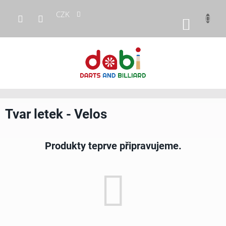
Přejít
CZK
na
NÁKUP
obsah
KOŠÍK
Tvar letek - Velos
Produkty teprve připravujeme.