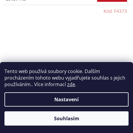
cena:
Kód:
F4373
Tento web používá soubory cookie. Dalším
procházením tohoto webu vyjadřujete souhlas s jejich
používáním.. Více informací
zde
.
Nastavení
Letky Designa Motley Pig
Souhlasím
Skladem