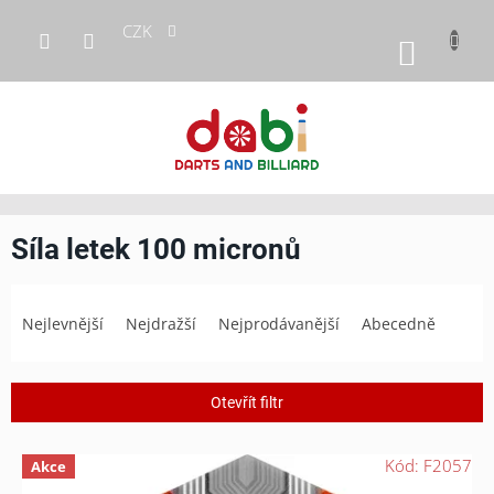
Přejít
CZK
na
NÁKUP
obsah
KOŠÍK
Síla letek 100 micronů
Ř
a
Nejlevnější
Nejdražší
Nejprodávanější
Abecedně
z
e
n
Otevřít filtr
í
p
V
r
Kód:
F2057
Akce
ý
o