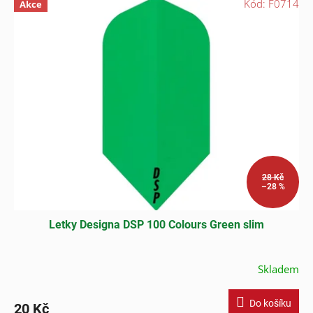
Kód:
F0714
Akce
28 Kč
–28 %
Letky Designa DSP 100 Colours Green slim
Skladem
Do košíku
20 Kč