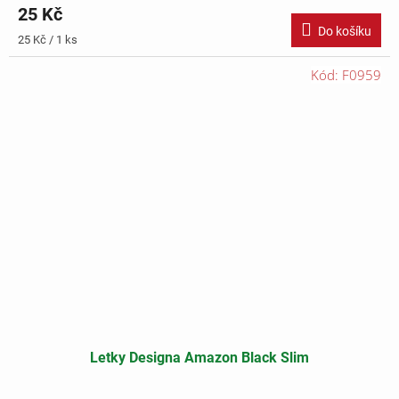
25 Kč
Do košíku
Měrná
25 Kč / 1 ks
cena:
Kód:
F0959
Letky Designa Amazon Black Slim