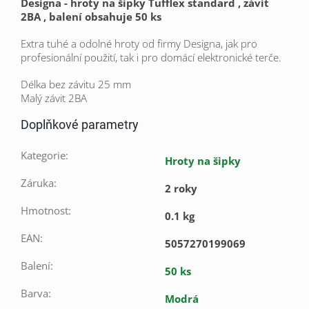
Designa - hroty na šipky Tufflex standard , závit
2BA , balení obsahuje 50 ks
Extra tuhé a odolné hroty od firmy Designa, jak pro
profesionální použití, tak i pro domácí elektronické terče.
Délka bez závitu 25 mm
Malý závit 2BA
Doplňkové parametry
Kategorie
:
Hroty na šipky
Záruka
:
2 roky
Hmotnost
:
0.1 kg
EAN
:
5057270199069
Balení
:
50 ks
Barva
:
Modrá