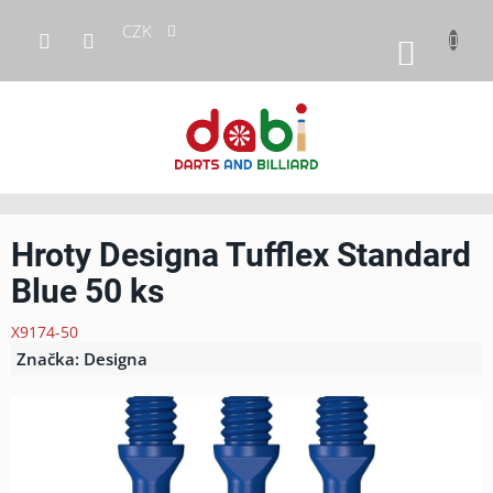
Přejít
CZK
na
NÁKUP
obsah
KOŠÍK
Hroty Designa Tufflex Standard
Blue 50 ks
X9174-50
Značka:
Designa