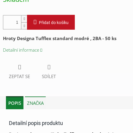
cena:
Přidat do košíku
Hroty Designa Tufflex standard modré , 2BA - 50 ks
Detailní informace
ZEPTAT SE
SDÍLET
POPIS
ZNAČKA
Detailní popis produktu