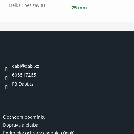
Délka ( bez závitu )
:
25 mm
Z
á
p
a
Kontakt
t
dabi
@
dabi.cz
í
605517265
FB Dabi.cz
Informace pro vás
Obchodní podmínky
Doprava a platba
Podmínky ochrany osobních údajů