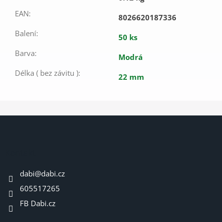
EAN
:
8026620187336
Balení
:
50 ks
Barva
:
Modrá
Délka ( bez závitu )
:
22 mm
Z
á
p
a
Kontakt
t
dabi
@
dabi.cz
í
605517265
FB Dabi.cz