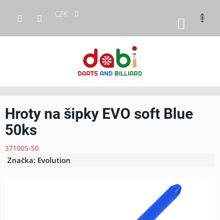
Přejít
CZK
na
NÁKUP
obsah
KOŠÍK
Hroty na šipky EVO soft Blue
50ks
371005-50
Značka:
Evolution