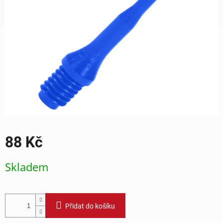
88 Kč
Měrná
Skladem
cena:
Přidat do košíku