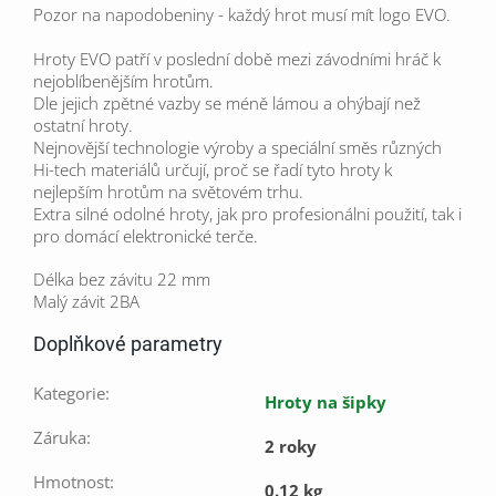
Pozor na napodobeniny - každý hrot musí mít logo EVO.
Hroty EVO patří v poslední době mezi závodními hráč k
nejoblíbenějším hrotům.
Dle jejich zpětné vazby se méně lámou a ohýbají než
ostatní hroty.
Nejnovější technologie výroby a speciální směs různých
Hi-tech materiálů určují, proč se řadí tyto hroty k
nejlepším hrotům na světovém trhu.
Extra silné odolné hroty, jak pro profesionálni použití, tak i
pro domácí elektronické terče.
Délka bez závitu 22 mm
Malý závit 2BA
Doplňkové parametry
Kategorie
:
Hroty na šipky
Záruka
:
2 roky
Hmotnost
:
0.12 kg