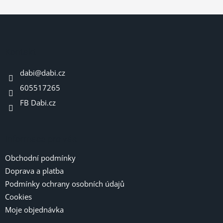
Z
á
p
a
Kontakt
t
dabi
@
dabi.cz
í
605517265
FB Dabi.cz
Informace pro vás
Obchodní podmínky
Doprava a platba
Podmínky ochrany osobních údajů
Cookies
Moje objednávka