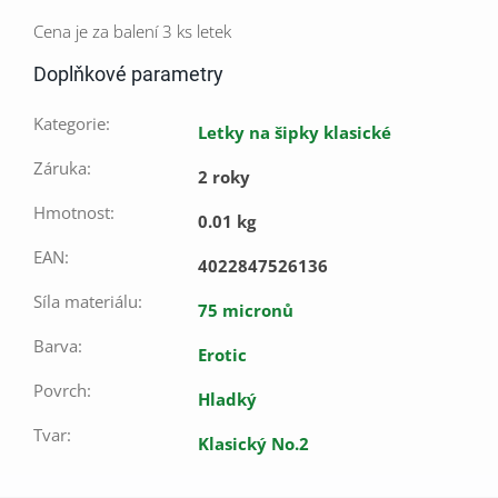
Cena je za balení 3 ks letek
Doplňkové parametry
Kategorie
:
Letky na šipky klasické
Záruka
:
2 roky
Hmotnost
:
0.01 kg
EAN
:
4022847526136
Síla materiálu
:
75 micronů
Barva
:
Erotic
Povrch
:
Hladký
Tvar
:
Klasický No.2