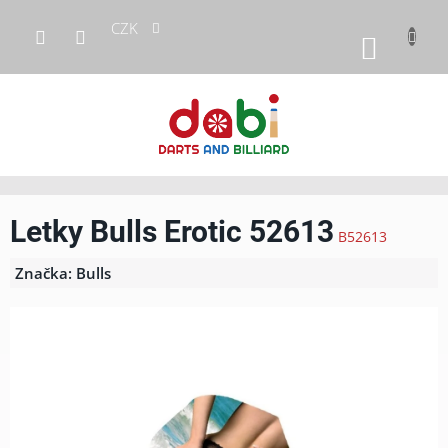
Přejít
CZK
na
NÁKUP
obsah
KOŠÍK
Letky Bulls Erotic 52613
B52613
Značka:
Bulls