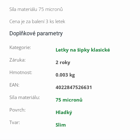
Síla materiálu 75 micronů
Cena je za balení 3 ks letek
Doplňkové parametry
Kategorie
:
Letky na šipky klasické
Záruka
:
2 roky
Hmotnost
:
0.003 kg
EAN
:
4022847526631
Síla materiálu
:
75 micronů
Povrch
:
Hladký
Tvar
:
Slim