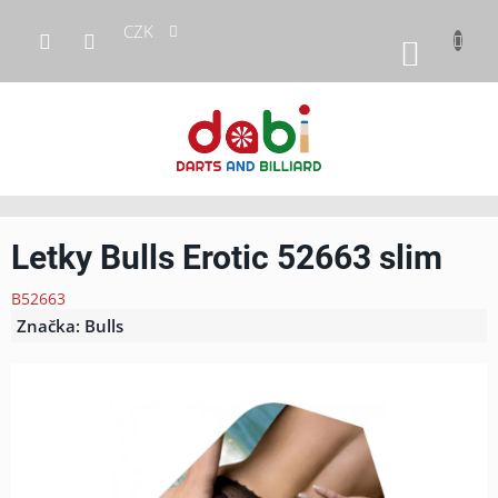
Přejít
CZK
na
NÁKUP
obsah
KOŠÍK
Letky Bulls Erotic 52663 slim
B52663
Značka:
Bulls