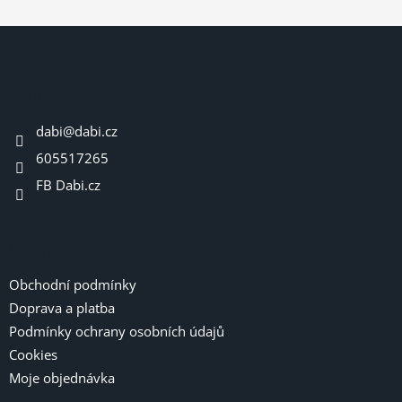
Z
á
p
a
Kontakt
t
dabi
@
dabi.cz
í
605517265
FB Dabi.cz
Informace pro vás
Obchodní podmínky
Doprava a platba
Podmínky ochrany osobních údajů
Cookies
Moje objednávka