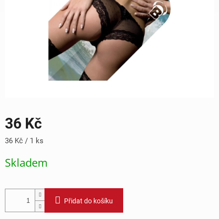
36 Kč
Měrná
36 Kč / 1 ks
cena:
Skladem
Přidat do košíku