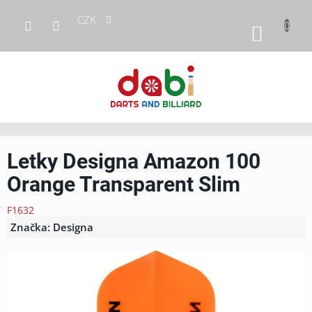
Přejít
CZK
na
NÁKUP
obsah
KOŠÍK
Letky Designa Amazon 100
Orange Transparent Slim
F1632
Značka:
Designa