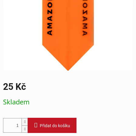
25 Kč
Měrná
Skladem
cena:
Přidat do košíku