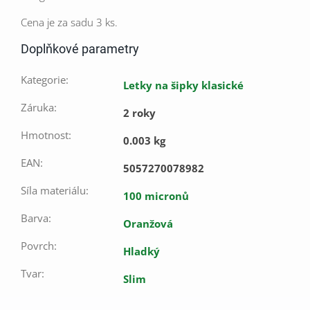
Cena je za sadu 3 ks.
Doplňkové parametry
Kategorie
:
Letky na šipky klasické
Záruka
:
2 roky
Hmotnost
:
0.003 kg
EAN
:
5057270078982
Síla materiálu
:
100 micronů
Barva
:
Oranžová
Povrch
:
Hladký
Tvar
:
Slim