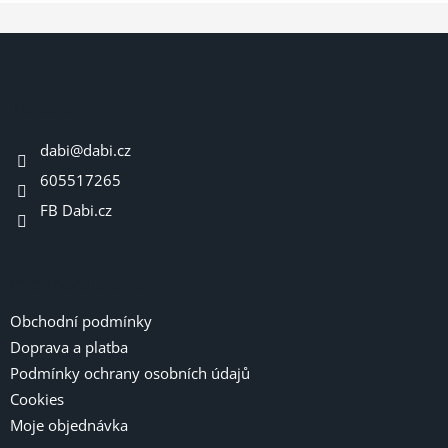
Z
á
p
a
Kontakt
t
dabi
@
dabi.cz
í
605517265
FB Dabi.cz
Informace pro vás
Obchodní podmínky
Doprava a platba
Podmínky ochrany osobních údajů
Cookies
Moje objednávka