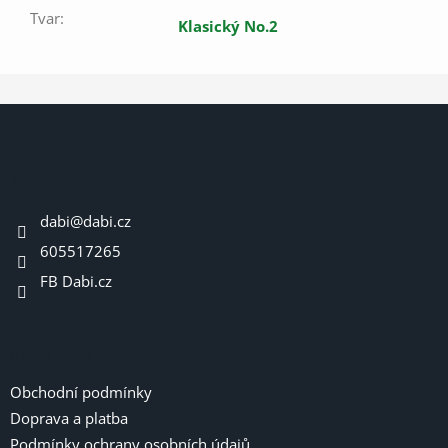
Tvar
:
Klasický No.2
Z
á
p
a
Kontakt
t
dabi
@
dabi.cz
í
605517265
FB Dabi.cz
Informace pro vás
Obchodní podmínky
Doprava a platba
Podmínky ochrany osobních údajů