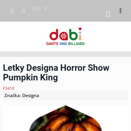
Přejít
CZK
na
NÁKUP
obsah
KOŠÍK
Letky Designa Horror Show
Pumpkin King
F3410
Značka:
Designa