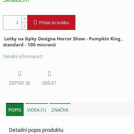
cena:
Přidat do košíku
Letky na šipky Designa Horror Show - Pumpkin King ,
standard - 100 micronů
Detailní informace
ZEPTAT SE
SDÍLET
POPIS
VIDEA (1)
ZNAČKA
Detailní popis produktu