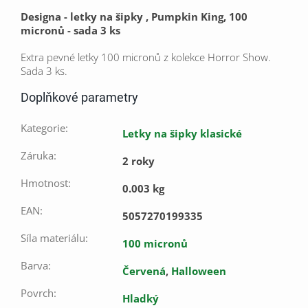
Designa - letky na šipky , Pumpkin King, 100
micronů - sada 3 ks
Extra pevné letky 100 micronů z kolekce Horror Show.
Sada 3 ks.
Doplňkové parametry
Kategorie
:
Letky na šipky klasické
Záruka
:
2 roky
Hmotnost
:
0.003 kg
EAN
:
5057270199335
Síla materiálu
:
100 micronů
Barva
:
Červená
,
Halloween
Povrch
:
Hladký