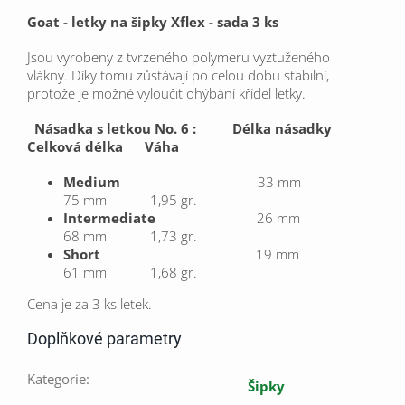
Goat - letky na šipky Xflex - sada 3 ks
Jsou vyrobeny z tvrzeného polymeru vyztuženého
vlákny.
Díky tomu zůstávají po celou dobu stabilní,
protože je možné vyloučit ohýbání
křídel letky.
Násadka s letkou No. 6 :
Délka násadky
Celková délka Váha
Medium
33 mm
75 mm 1,95 gr.
Intermediate
26 mm
68 mm 1,73 gr.
Short
19 mm
61 mm 1,68 gr.
Cena je za 3 ks letek.
Doplňkové parametry
Kategorie
:
Šipky