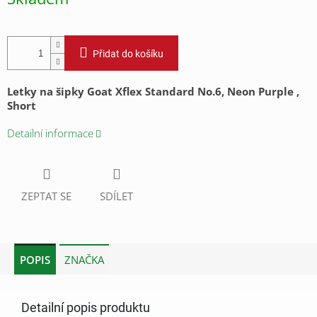
cena:
Přidat do košíku
Letky na šipky Goat Xflex Standard No.6, Neon Purple ,
Short
Detailní informace
ZEPTAT SE
SDÍLET
POPIS
ZNAČKA
Detailní popis produktu