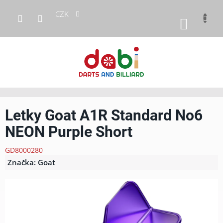
Přejít
CZK
na
NÁKUP
obsah
KOŠÍK
Letky Goat A1R Standard No6
NEON Purple Short
GD8000280
Značka:
Goat