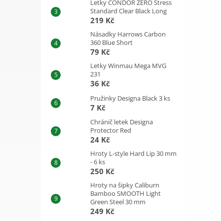
Letky CONDOR ZERO Stress
Standard Clear Black Long
219 Kč
Násadky Harrows Carbon
360 Blue Short
79 Kč
Letky Winmau Mega MVG
231
36 Kč
Pružinky Designa Black 3 ks
7 Kč
Chránič letek Designa
Protector Red
24 Kč
Hroty L-style Hard Lip 30 mm
- 6 ks
250 Kč
Hroty na šipky Caliburn
Bamboo SMOOTH Light
Green Steel 30 mm
249 Kč