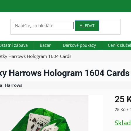
HLEDAT
Ostatní zábava
Bazar
Dárkové poukazy
Ceník služe
etky Harrows Hologram 1604 Cards
ky Harrows Hologram 1604 Cards
a:
Harrows
25 
Měrná
25 Kč / 
cena:
Skla