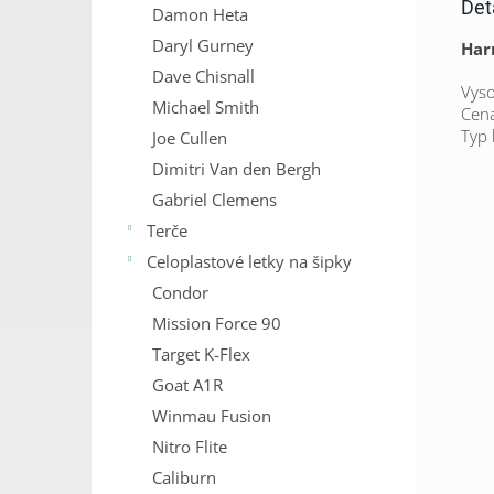
Det
Damon Heta
Daryl Gurney
Harr
Dave Chisnall
Vyso
Michael Smith
Cena
Typ 
Joe Cullen
Dimitri Van den Bergh
Gabriel Clemens
Terče
Celoplastové letky na šipky
Condor
Mission Force 90
Target K-Flex
Goat A1R
Winmau Fusion
Nitro Flite
Caliburn