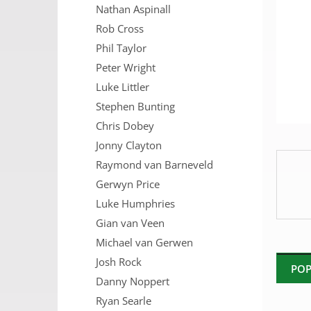
Nathan Aspinall
n
e
Rob Cross
l
Phil Taylor
Peter Wright
Luke Littler
Stephen Bunting
Chris Dobey
Jonny Clayton
Raymond van Barneveld
Gerwyn Price
Luke Humphries
Gian van Veen
Michael van Gerwen
Josh Rock
POP
Danny Noppert
Ryan Searle