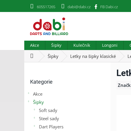
Přejít
605517265
dabi@dabi.cz
FB Dabi.cz
na
obsah
Akce
Šipky
Kulečník
Longoni
Domů
Šipky
Letky na šipky klasické
L
P
Let
o
Přeskočit
s
Kategorie
kategorie
t
Značk
r
Akce
a
Šipky
n
n
Soft sady
í
Steel sady
p
Dart Players
a