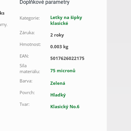
Doplňkové parametry
 ks
Letky na šipky
Kategorie
:
klasické
amy.
Záruka
:
2 roky
Hmotnost
:
0.003 kg
EAN
:
5017626022175
Síla
75 micronů
materiálu
:
Barva
:
Zelená
Povrch
:
Hladký
Tvar
:
Klasický No.6