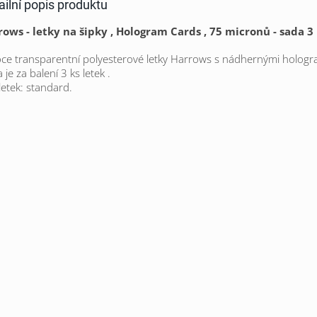
ailní popis produktu
ows - letky na šipky , Hologram Cards , 75 micronů - sada 3
ce transparentní polyesterové letky Harrows
s nádhernými hologr
 je za balení 3 ks letek .
letek: standard.