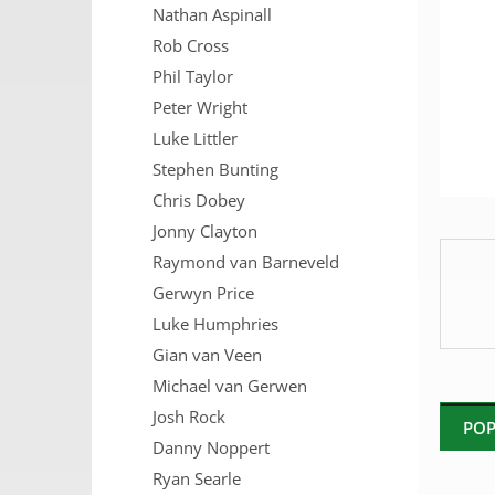
Nathan Aspinall
n
e
Rob Cross
l
Phil Taylor
Peter Wright
Luke Littler
Stephen Bunting
Chris Dobey
Jonny Clayton
Raymond van Barneveld
Gerwyn Price
Luke Humphries
Gian van Veen
Michael van Gerwen
Josh Rock
POP
Danny Noppert
Ryan Searle