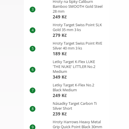
Hroty na šipky Caliburn
Bamboo SMOOTH Gold Steel
28 mm
249 Kč
Hroty Target Swiss Point SLK
Gold 35 mm 3 ks
279 Kč
Hroty Target Swiss Point RVE
Silver 40 mm 3 ks
189 Kč
Letky Target K-Flex LUKE
'THE NUKE' LITTLER No.2
Medium
349 Kč
Letky Target K-Flex No.2
Black Medium
249 Kč
Násadky Target Carbon Ti
Silver Short
239 Kč
Hroty Harrows Heavy Metal
Grip Quick Point Black 30mm