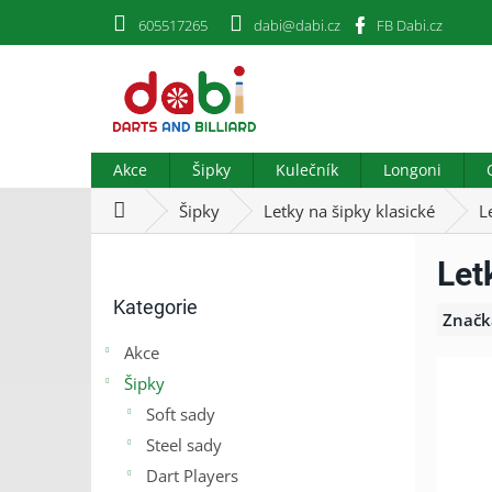
Přejít
605517265
dabi@dabi.cz
FB Dabi.cz
na
obsah
Akce
Šipky
Kulečník
Longoni
Domů
Šipky
Letky na šipky klasické
L
P
Let
o
Přeskočit
s
Kategorie
kategorie
t
Značk
r
Akce
a
Šipky
n
n
Soft sady
í
Steel sady
p
Dart Players
a