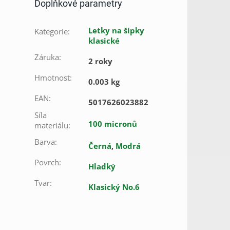
Doplňkové parametry
Letky na šipky
Kategorie
:
klasické
Záruka
:
2 roky
Hmotnost
:
0.003 kg
EAN
:
5017626023882
Síla
100 micronů
materiálu
:
Barva
:
Černá
,
Modrá
Povrch
:
Hladký
Tvar
:
Klasický No.6