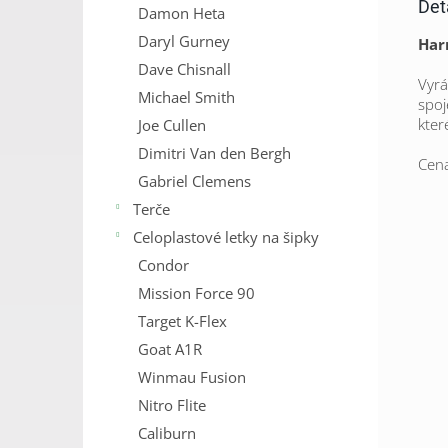
Det
Damon Heta
Daryl Gurney
Harr
Dave Chisnall
Vyrá
Michael Smith
spoj
kter
Joe Cullen
Dimitri Van den Bergh
Cena
Gabriel Clemens
Terče
Celoplastové letky na šipky
Condor
Mission Force 90
Target K-Flex
Goat A1R
Winmau Fusion
Nitro Flite
Caliburn