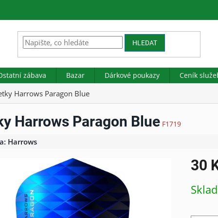
HLEDAT
Ostatní zábava
Bazar
Dárkové poukazy
Ceník služe
etky Harrows Paragon Blue
ky Harrows Paragon Blue
F1719
a:
Harrows
30 
Měrná
Skla
cena: