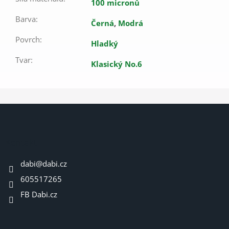
100 micronů
Barva
:
Černá
,
Modrá
Povrch
:
Hladký
Tvar
:
Klasický No.6
Z
á
p
a
Kontakt
t
dabi
@
dabi.cz
í
605517265
FB Dabi.cz