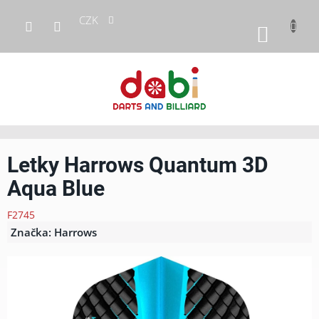
Přejít
CZK
na
NÁKUP
obsah
KOŠÍK
Letky Harrows Quantum 3D
Aqua Blue
F2745
Značka:
Harrows