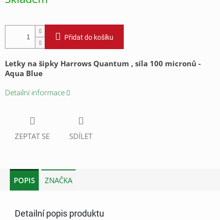
cena:
Přidat do košíku
Letky na šipky Harrows Quantum , síla 100 micronů -
Aqua Blue
Detailní informace
ZEPTAT SE
SDÍLET
POPIS
ZNAČKA
Detailní popis produktu