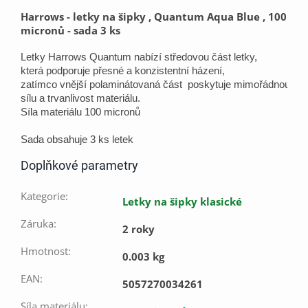
Harrows - letky na šipky , Quantum Aqua Blue , 100
micronů - sada 3 ks
Letky Harrows Quantum nabízí středovou část letky, 
která podporuje přesné a konzistentní házení, 
zatímco vnější polaminátovaná část  poskytuje mimořádnou pev
sílu a trvanlivost materiálu.
Síla materiálu 100 micronů
Sada obsahuje 3 ks letek
Doplňkové parametry
Kategorie
:
Letky na šipky klasické
Záruka
:
2 roky
Hmotnost
:
0.003 kg
EAN
:
5057270034261
Síla materiálu
: