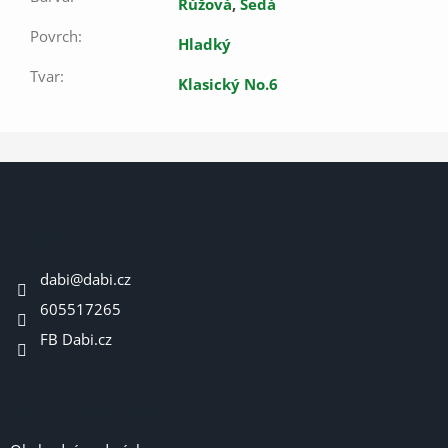
Růžová
,
Šedá
Povrch
:
Hladký
Tvar
:
Klasický No.6
Z
á
p
a
Kontakt
t
dabi
@
dabi.cz
í
605517265
FB Dabi.cz
Informace pro vás