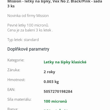
Mission - letky na šipky, Vex No 2. Black/Pink - sada
3 ks
Novinka od firmy Mission
Pevné letky 100 micronů.
Cena je za balení 3 ks letek .
Typ letek: standard
Doplňkové parametry
Kategorie
:
Letky na šipky klasické
Záruka
:
2 roky
Hmotnost
:
0.003 kg
EAN
:
5057270198284
Síla materiálu
:
100 micronů
Barva
: