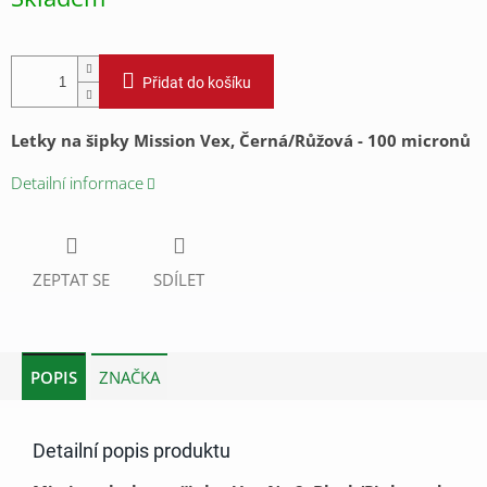
cena:
Přidat do košíku
Letky na šipky Mission Vex, Černá/Růžová - 100 micronů
Detailní informace
ZEPTAT SE
SDÍLET
POPIS
ZNAČKA
Detailní popis produktu