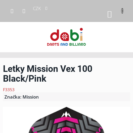
Přejít
CZK
na
NÁKUP
obsah
KOŠÍK
Letky Mission Vex 100
Black/Pink
F3353
Značka:
Mission